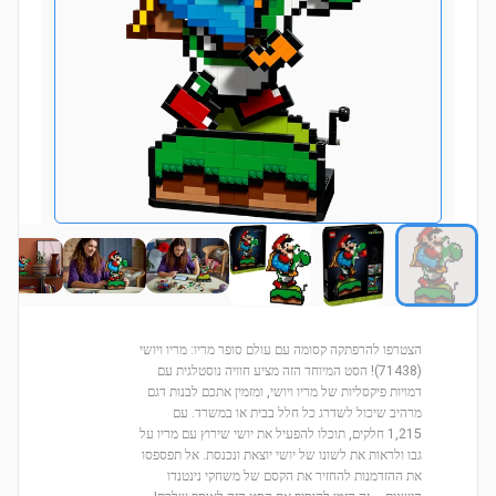
הצטרפו להרפתקה קסומה עם עולם סופר מריו: מריו ויושי
(71438)! הסט המיוחד הזה מציע חוויה נוסטלגית עם
דמויות פיקסליות של מריו ויושי, ומזמין אתכם לבנות דגם
מרהיב שיכול לשדרג כל חלל בבית או במשרד. עם
1,215 חלקים, תוכלו להפעיל את יושי שירוץ עם מריו על
גבו ולראות את לשונו של יושי יוצאת ונכנסת. אל תפספסו
את ההזדמנות להחזיר את הקסם של משחקי נינטנדו