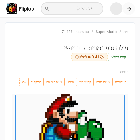
חפש סט לגו
Fliplop
בית
/
Super Mario
/
סט מספר
-
71438
עולם סופר מריו: מריו ויושי
קיים במלאי
0.41
₪
לחלק
חנויות:
אנדנדינו
מטרו טויס
קפטן טוי
אמיגו
טויס אר אס
בריקלנד
+2