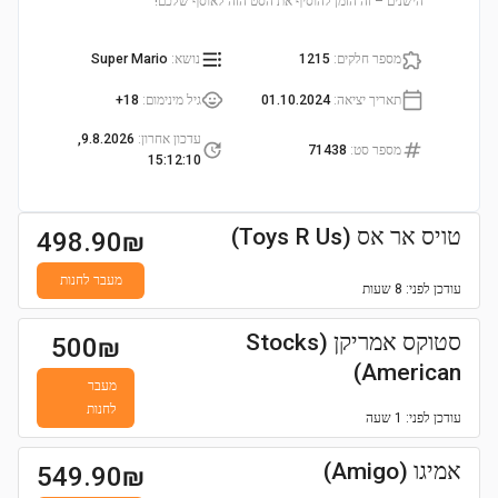
הישנים – זה הזמן להוסיף את הסט הזה לאוסף שלכם!
מספר חלקים
:
1215
נושא
:
Super Mario
תאריך יציאה
:
01.10.2024
גיל מינימום
:
18+
עדכון אחרון
:
9.8.2026,
מספר סט
:
71438
15:12:10
טויס אר אס (Toys R Us)
498.90
₪
מעבר לחנות
עודכן
לפני: 8 שעות
סטוקס אמריקן (Stocks
500
₪
American)
מעבר
לחנות
עודכן
לפני: 1 שעה
אמיגו (Amigo)
549.90
₪