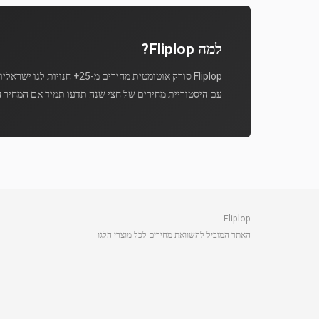
למה Fliplop?
Fliplop סורק אוטומטית מחירים מ-25+ חנויות לגו ישראליות מספר פעמים ביום.
עם היסטוריית מחירים של חצי שנה תדעו תמיד אם המחיר ה
Fliplop
האתר המוביל להשוואת מחירים לכל מוצרי הלגו