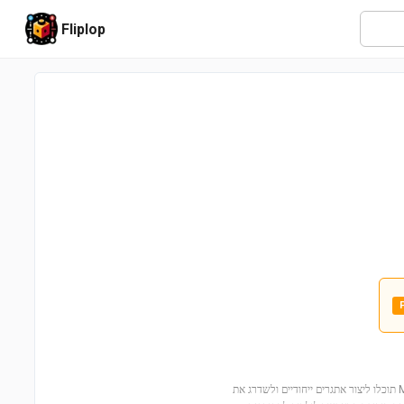
Fliplop
הכינו את הרפתקאותיכם! עם סט לגו Master Your Adventure Maker Set (71380) תוכלו ליצור אתגרים ייחודיים ולשדרג את