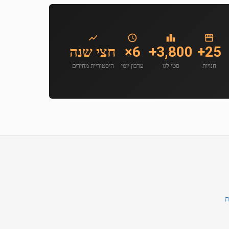
25+
3,800+
6×
חצי שנה
חנויות
סטי לגו
עדכון יומי
היסטוריית מחירים
ת