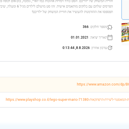
חוויית המשחק של ילדיכם. הסט כולל דמויות אהובות כמו לארי, גומבה, בוב-אום וקופה 
הפרסים שלהם עם בלוקים מותאמי
תפספסו את ההזדמנות להעשיר את חוויית המשחק של ילדיכם!
מספר חלקים
:
366
תאריך יציאה
:
01.01.2021
עדכון אחרון
:
8.8.2026, 0:13:44
https://www.amazon.com/dp/
https://www.playshop-סופר-מריו-ערכת-המאסטר-ליצירת-הרפתקאות