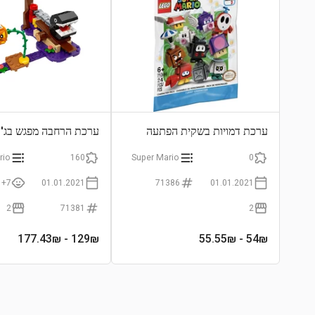
ערכת דמויות בשקית הפתעה
ערכת הרחבה מפגש בג'ונ
rio
160
Super Mario
0
7+
01.01.2021
71386
01.01.2021
2
71381
2
- 177.43₪
129
₪
- 55.55₪
54
₪