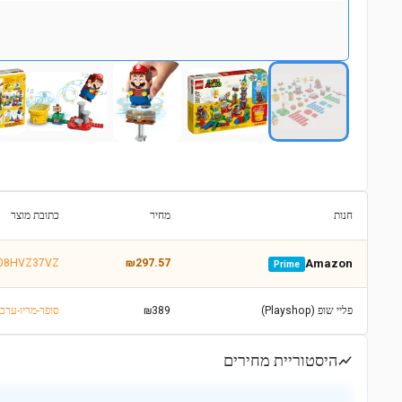
חנות
מחיר
כתובת מוצר
B08HVZ37VZ
₪297.57
Amazon
Prime
פליי שופ (Playshop)
₪389
.co.il/lego-super-mario-71380
היסטוריית מחירים