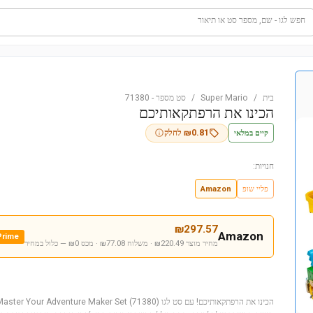
חפש לגו - שם, מספר סט או תיאור
בית
/
Super Mario
/
סט מספר
-
71380
הכינו את הרפתקאותיכם
קיים במלאי
0.81
₪
לחלק
חנויות:
פליי שופ
Amazon
₪
297.57
Amazon
Prime
מחיר מוצר ₪220.49 · משלוח ₪77.08 · מכס ₪0
— כלול במחיר