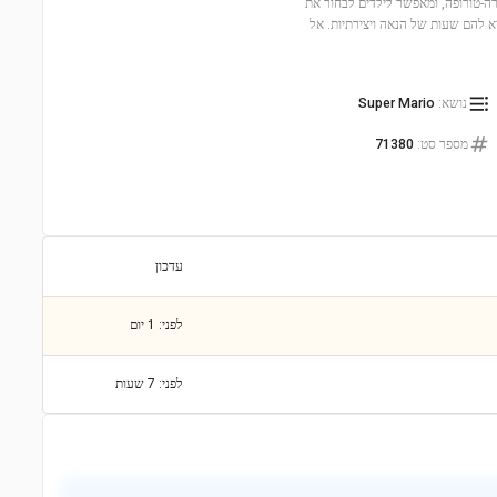
פרה-טורופה, ומאפשר לילדים לבחור את
ם אישית. זהו סט מושלם לילדים מגיל 6 ומעלה, שיביא להם שעות של הנאה ויצירתיות. אל
נושא
:
Super Mario
מספר סט
:
71380
עדכון
לפני: 1 יום
לפני: 7 שעות