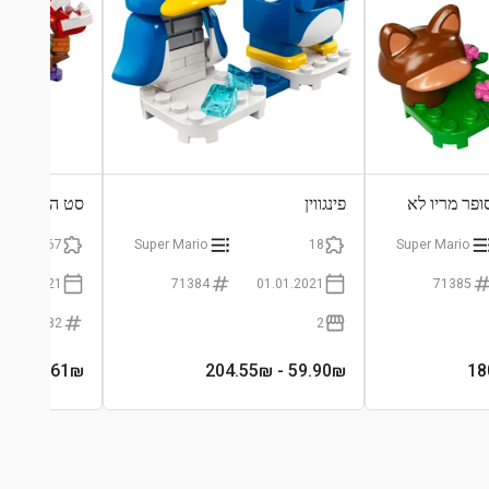
סופר מריו לא
פינגווין
סט הרחבה את
267
Super Mario
18
Super Mario
01.01.2021
71384
01.01.2021
71385
71382
2
207.61
₪
- 204.55₪
59.90
₪