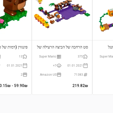
גל
סט הרחבה של הביצה הרעילה של
פינגווין (דמות של 
וויגלר
כלולה!)
13
Super Mario
375
Super Ma
01.01.2021
7+
01.01.2021
2
Amazon US
71383
- 180.15₪
59.90
₪
219.82
₪