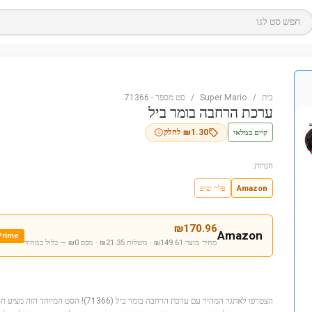
חפש סט לגו
בית
/
Super Mario
/
סט מספר
-
71366
ערכת הרחבה בומר ביל
קיים במלאי
1.30
₪
לחלק
חנויות:
Amazon
פליי שופ
₪
170.96
Amazon
Prime
מחיר מוצר ₪149.61 · משלוח ₪21.35 · מכס ₪0
— כלול במחיר
הצטרפו לאתגר המהיר עם ערכת הרחבה בומר ביל (6