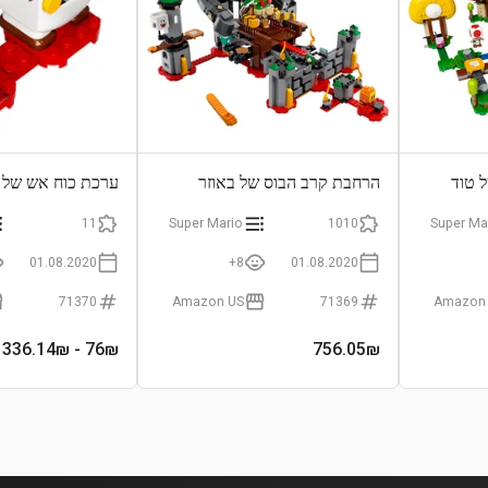
 טוד
הרחבת קרב הבוס של באוזר
ערכת כוח אש של מ
11
Super Mario
1010
Super Ma
01.08.2020
8+
01.08.2020
71370
Amazon US
71369
Amazon
- 336.14₪
76
₪
756.05
₪