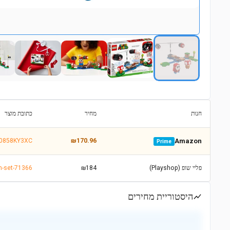
חנות
מחיר
כתובת מוצר
B0858KY3XC
₪170.96
Amazon
Prime
פליי שופ (Playshop)
₪184
n-set-71366
היסטוריית מחירים