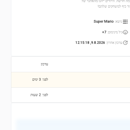
רמה חדשה. הילדים ייהנו מהאתגר של
עוד כיף למשחקים שלהם!
נושא
:
Super Mario
גיל מינימום
:
7+
עדכון אחרון
:
9.8.2026, 12:15:18
עדכון
לפני: 3 ימים
לפני: 2 שעות