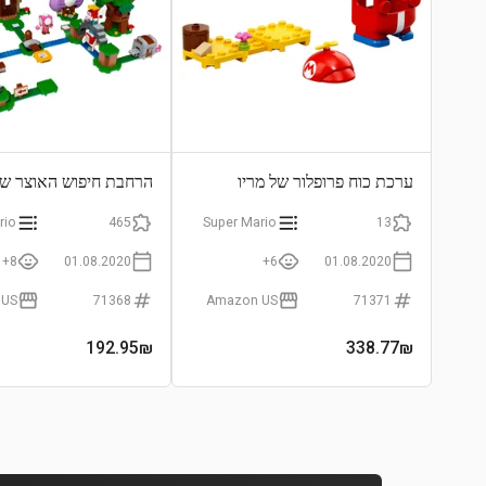
ערכת כוח פרופלור של מריו
הרחבת חיפוש האוצר של
rio
465
Super Mario
13
8+
01.08.2020
6+
01.08.2020
 US
71368
Amazon US
71371
192.95
₪
338.77
₪