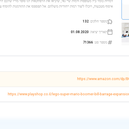
דמויות בומר ביל מעופפות ודמות שיי גאי, שיביאו את הרפתקאות לגו סופר מריו שלכם ל
איסוף מטבעות, ויוכלו ליצור רמות ייחודיות משלהם. אל תפספסו את ההזדמנות להוסיף 
מספר חלקים
:
132
תאריך יציאה
:
01.08.2020
מספר סט
:
71366
https://www.amazon.com/dp/
https://www.playshop.co.il/lego-super-mario-boomer-bill-barrage-expansio