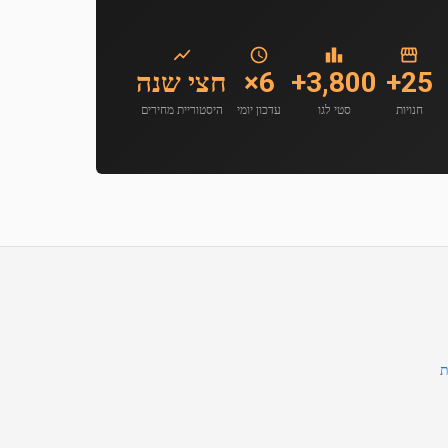
25+
3,800+
6×
חצי שנה
חנויות
סטי לגו
עדכון יומי
היסטוריית מחירים
ת