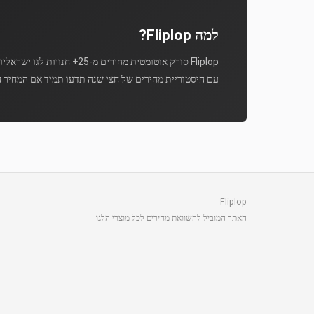
למה Fliplop?
Fliplop סורק אוטומטית מחירים מ-25+ חנויות לגו ישראליות מספר פעמים ביום.
עם היסטוריית מחירים של חצי שנה תדעו תמיד אם המחיר ה
Fliplop
האתר המוביל להשוואת מחירים לכל מוצרי הלגו