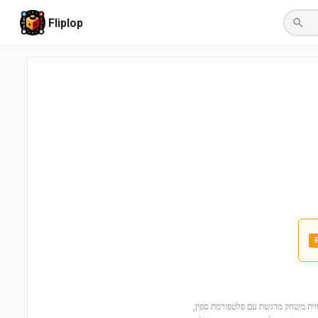
Fliplop
7136)! הסט המיוחד הזה מציע חווית משחק מרגשת עם פלטפורמת ספין,