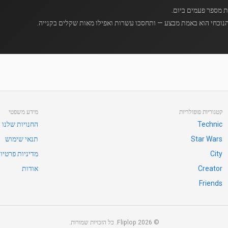
נוכחי הוא באמת מבצע — ותחסכו עשרות ואפילו מאות שקלים בקנייה.
קטגוריות פופולריות
מידע משפטי
Technic
החנויות שלנו
Star Wars
תנאי שימוש
City
מדיניות פרטיו
Creator
אודות
Friends
©
2026
Fliplop. כל הזכויות שמורות.