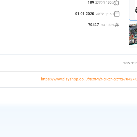
מספר חלקים
:
189
תאריך יציאה
:
01.01.2020
מספר סט
:
70427
ובת מוצר
ו-70427-ברוכים-הבאים-לצד-האפל