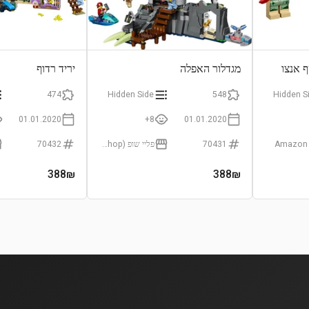
 אנצו
מגדלור האפלה
יריד רדוף
474
Hidden Side
548
Hidden S
01.01.2020
8+
01.01.2020
Amazon
70431
פליי שופ (Playshop)
70432
388
₪
388
₪