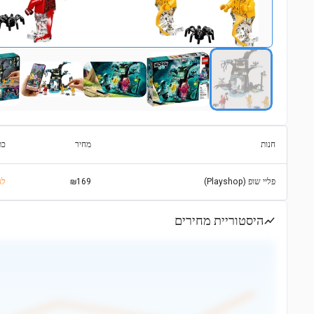
חנות
מחיר
כת
פליי שופ (Playshop)
₪169
https://www.playshop.co.il/לג
היסטוריית מחירים