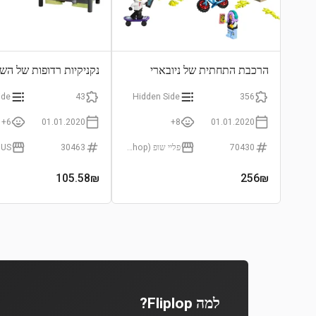
הרכבת התחתית של ניובארי
נקניקיות רדופות של השף
ide
43
Hidden Side
356
6+
01.01.2020
8+
01.01.2020
70430
פליי שופ (Playshop)
30463
 US
105.58
₪
256
₪
למה Fliplop?