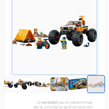
הצטרפו להרפתקאות רכב שטח 4x4 (60387) ותנו
לדמיון שלכם להמריא! עם רכב שטח מרהיב, שני אופני