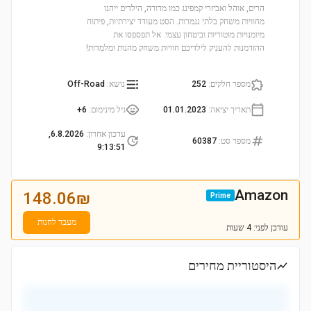
הרים, אוהל ואביזרי קמפינג כמו מדורה, הילדים ייהנו
מחוויות משחק בלתי נגמרות. הסט מעודד יצירתיות, פיתוח
מיומנויות מוטוריות וביטחון עצמי. אל תפספסו את
ההזדמנות להעניק לילדיכם חוויות משחק מהנות ומלמדות!
מספר חלקים
:
252
נושא
:
Off-Road
תאריך יציאה
:
01.01.2023
גיל מינימום
:
6+
עדכון אחרון
:
6.8.2026,
מספר סט
:
60387
9:13:51
Amazon
148.06
₪
Prime
מעבר לחנות
עודכן
לפני: 4 שעות
היסטוריית מחירים