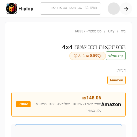
חפש לגו - שם, מספר סט או תיאור
Fliplop
בית
/
City
/
סט מספר
-
60387
הרפתקאות רכב שטח 4x4
קיים במלאי
0.59
₪
לחלק
חנויות:
Amazon
₪
148.06
Amazon
מחיר מוצר ₪126.71 · משלוח ₪21.35 · מכס ₪0
—
Prime
כלול במחיר