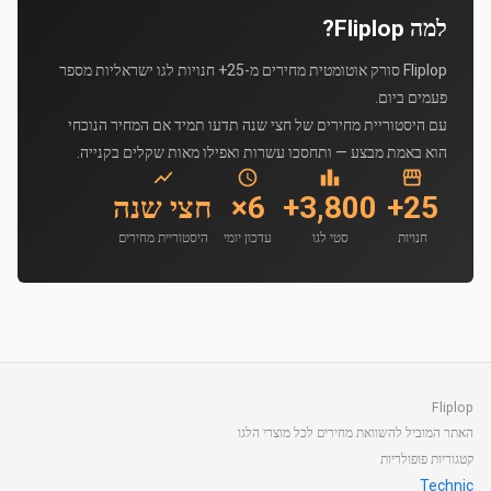
למה Fliplop?
Fliplop סורק אוטומטית מחירים מ-25+ חנויות לגו ישראליות מספר
פעמים ביום.
עם היסטוריית מחירים של חצי שנה תדעו תמיד אם המחיר הנוכחי
הוא באמת מבצע — ותחסכו עשרות ואפילו מאות שקלים בקנייה.
25+
3,800+
6×
חצי שנה
חנויות
סטי לגו
עדכון יומי
היסטוריית מחירים
Fliplop
האתר המוביל להשוואת מחירים לכל מוצרי הלגו
קטגוריות פופולריות
Technic