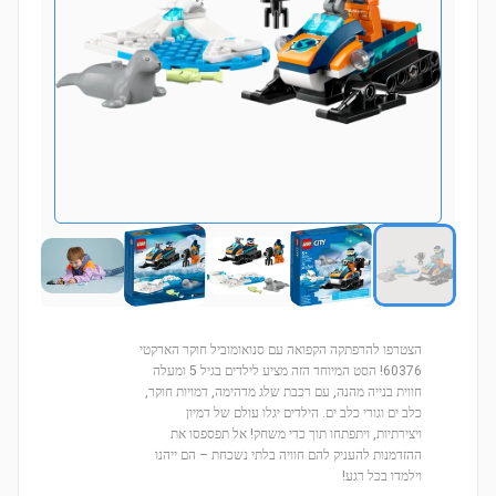
הצטרפו להרפתקה הקפואה עם סנואומוביל חוקר הארקטי
60376! הסט המיוחד הזה מציע לילדים בגיל 5 ומעלה
חווית בנייה מהנה, עם רכבת שלג מדהימה, דמויות חוקר,
כלב ים וגורי כלב ים. הילדים יגלו עולם של דמיון
ויצירתיות, ויתפתחו תוך כדי משחק! אל תפספסו את
ההזדמנות להעניק להם חוויה בלתי נשכחת – הם ייהנו
וילמדו בכל רגע!