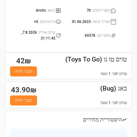
מספר חלקים
:
70
נושא
:
Arctic
תאריך יציאה
:
01.06.2023
גיל מינימום
:
5+
עדכון אחרון
:
7.8.2026,
מספר סט
:
60376
21:11:42
טויס טו גו (Toys To Go)
42
₪
מעבר לחנות
עודכן
לפני: 1 שעה
באג (Bug)
43.90
₪
מעבר לחנות
עודכן
לפני: 1 שעה
היסטוריית מחירים