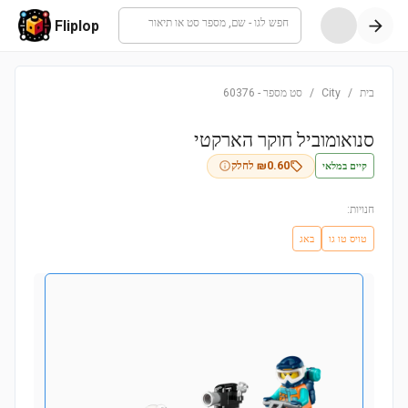
חפש לגו - שם, מספר סט או תיאור
Fliplop
בית
/
City
/
סט מספר
-
60376
סנואומוביל חוקר הארקטי
קיים במלאי
0.60
₪
לחלק
חנויות:
טויס טו גו
באג