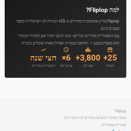
למה Fliplop?
Fliplop סורק אוטומטית מחירים מ-25+ חנויות לגו ישראליות מספר
פעמים ביום.
עם היסטוריית מחירים של חצי שנה תדעו תמיד אם המחיר הנוכחי
הוא באמת מבצע — ותחסכו עשרות ואפילו מאות שקלים בקנייה.
25+
3,800+
6×
חצי שנה
חנויות
סטי לגו
עדכון יומי
היסטוריית מחירים
Fliplop
האתר המוביל להשוואת מחירים לכל מוצרי הלגו
קטגוריות פופולריות