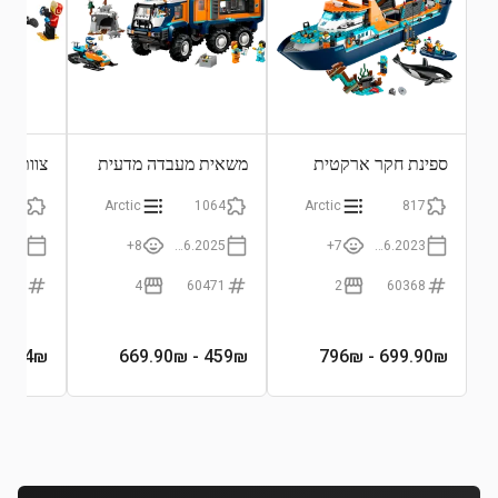
ספינת חקר ארקטית
משאית מעבדה מדעית
צוות ח
לחוקרי הקוטב
70
Arctic
1064
Arctic
817
8+
01.06.2025
7+
01.06.2023
0191
4
60471
2
60368
3.14
₪
- 669.90₪
459
₪
- 796₪
699.90
₪