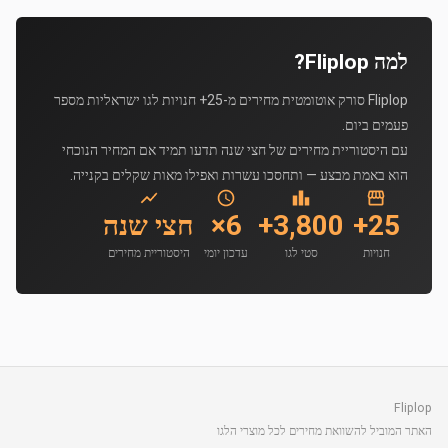
למה Fliplop?
Fliplop סורק אוטומטית מחירים מ-25+ חנויות לגו ישראליות מספר
פעמים ביום.
עם היסטוריית מחירים של חצי שנה תדעו תמיד אם המחיר הנוכחי
הוא באמת מבצע — ותחסכו עשרות ואפילו מאות שקלים בקנייה.
25+
3,800+
6×
חצי שנה
חנויות
סטי לגו
עדכון יומי
היסטוריית מחירים
Fliplop
האתר המוביל להשוואת מחירים לכל מוצרי הלגו