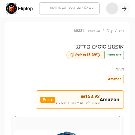
חפש לגו - שם, מספר סט או תיאור
Fliplop
בית
/
City
/
סט מספר
-
60331
אופנוע סוסים טורינג
קיים במלאי
15.39
₪
לחלק
חנויות:
Amazon
₪
153.92
Amazon
Prime
משלוח לא ידוע — המחיר אינו סופי