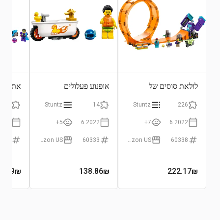
לולאת סוסים של
אופנוע פעלולים
אתגר ה
שימפנזה
באמבטיה
154
Stuntz
14
Stuntz
226
5+
01.06.2022
7+
01.06.2022
0340
Amazon US
60333
Amazon US
60338
6.89
₪
138.86
₪
222.17
₪