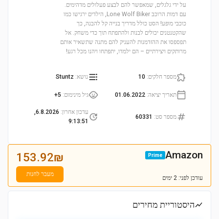
על ידי גלגלים, שמאפשר להם לבצע פעלולים מדהימים.
עם דמות הרוכב Lone Wolf Biker, הילדים ירגישו כמו
כוכבי מופע! הסט כולל מדריך בנייה קל להבנה, כך
שהקטנטנים יכולים לבנות ולהתפתח תוך כדי משחק. אל
תפספסו את ההזדמנות להעניק להם מתנה שתשאיר אותם
מרותקים ויצירתיים – הם ילמדו, יתפתחו ויהנו מכל רגע!
מספר חלקים
:
10
נושא
:
Stuntz
תאריך יציאה
:
01.06.2022
גיל מינימום
:
5+
עדכון אחרון
:
6.8.2026,
מספר סט
:
60331
9:13:51
Amazon
153.92
₪
Prime
מעבר לחנות
עודכן
לפני: 2 ימים
היסטוריית מחירים