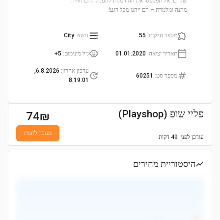
שלהם. אל תפספסו את ההזדמנות להעניק להם חוויה
מהנה ומלמדת – הם ייהנו מכל רגע!
מספר חלקים
:
55
נושא
:
City
תאריך יציאה
:
01.01.2020
גיל מינימום
:
5+
עדכון אחרון
:
6.8.2026,
מספר סט
:
60251
8:19:01
פליי שופ (Playshop)
74
₪
מעבר לחנות
עודכן
לפני: 49 דקות
היסטוריית מחירים