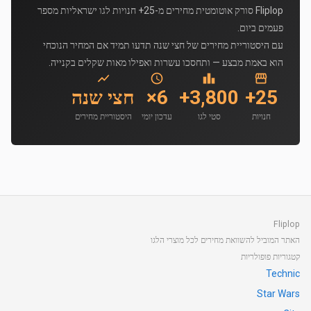
Fliplop סורק אוטומטית מחירים מ-25+ חנויות לגו ישראליות מספר
פעמים ביום.
עם היסטוריית מחירים של חצי שנה תדעו תמיד אם המחיר הנוכחי
הוא באמת מבצע — ותחסכו עשרות ואפילו מאות שקלים בקנייה.
25+
3,800+
6×
חצי שנה
חנויות
סטי לגו
עדכון יומי
היסטוריית מחירים
Fliplop
האתר המוביל להשוואת מחירים לכל מוצרי הלגו
קטגוריות פופולריות
Technic
Star Wars