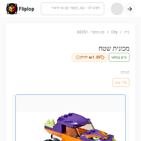
חפש לגו - שם, מספר סט או תיאור
Fliplop
בית
/
City
/
סט מספר
-
60251
מכונית שטח
קיים במלאי
1.35
₪
לחלק
חנויות:
פליי שופ