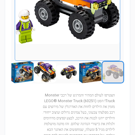
הצטרפו לעולם המהיר והמרגש של רכבי Monster
Truck! הסט LEGO® Monster Truck (60251)
מזמין את הילדים לחוות את האדרנלין של מירוצים עם
רכב מפלצתי צבעוני, בעל צמיגים גדולים ועיצוב ייחודי.
הילדים ייהנו לבנות את הרכב, לבצע קפיצים מדהימים
ולגלות את כישורי הנהיגה שלהם. זהו מתנה מושלמת
לילדים מגיל 5 ומעלה, שמחפשים את האתגר הבא