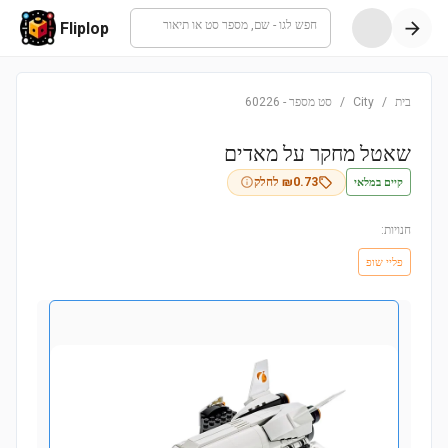
חפש לגו - שם, מספר סט או תיאור
Fliplop
בית
/
City
/
סט מספר
-
60226
שאטל מחקר על מאדים
קיים במלאי
0.73
₪
לחלק
חנויות:
פליי שופ