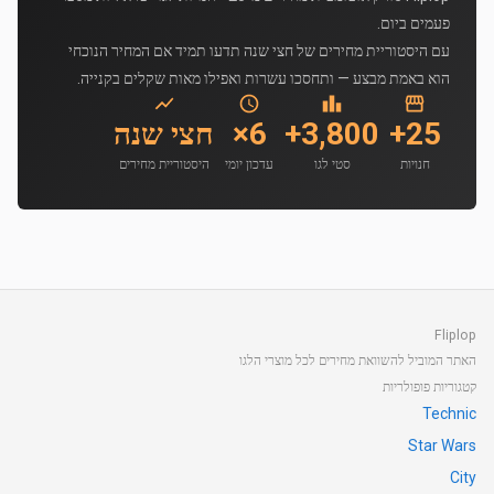
פעמים ביום.
עם היסטוריית מחירים של חצי שנה תדעו תמיד אם המחיר הנוכחי
הוא באמת מבצע — ותחסכו עשרות ואפילו מאות שקלים בקנייה.
25+
3,800+
6×
חצי שנה
חנויות
סטי לגו
עדכון יומי
היסטוריית מחירים
Fliplop
האתר המוביל להשוואת מחירים לכל מוצרי הלגו
קטגוריות פופולריות
Technic
Star Wars
City