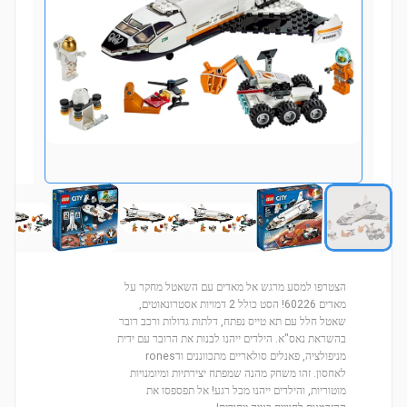
הצטרפו למסע מרגש אל מאדים עם השאטל מחקר על
מאדים 60226! הסט כולל 2 דמויות אסטרונאוטים,
שאטל חלל עם תא טייס נפתח, דלתות גדולות ורכב רובר
בהשראת נאס"א. הילדים ייהנו לבנות את הרובר עם ידית
מניפולציה, פאנלים סולאריים מתכווננים ודrones
לאחסון. זהו משחק מהנה שמפתח יצירתיות ומיומנויות
מוטוריות, והילדים ייהנו מכל רגע! אל תפספסו את