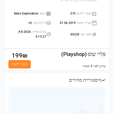
ההזדמנות לחוויית בנייה ייחודית!
מספר חלקים
:
273
נושא
:
Mars Exploration
תאריך יציאה
:
01.06.2019
גיל מינימום
:
5+
עדכון אחרון
:
9.8.2026,
מספר סט
:
60226
0:13:27
פליי שופ (Playshop)
199
₪
מעבר לחנות
עודכן
לפני: 4 שעות
היסטוריית מחירים