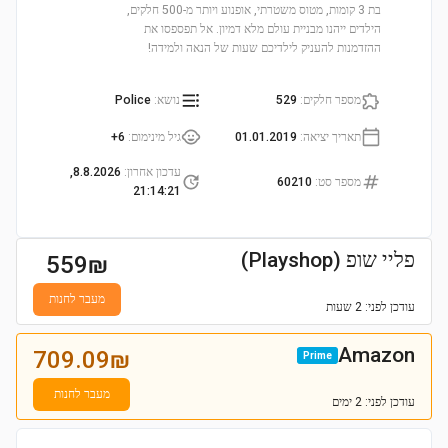
בת 3 קומות, מטוס משטרתי, אופנוע ויותר מ-500 חלקים,
הילדים ייהנו מבניית עולם מלא דמיון. אל תפספסו את
ההזדמנות להעניק לילדיכם שעות של הנאה ולמידה!
מספר חלקים
:
529
נושא
:
Police
תאריך יציאה
:
01.01.2019
גיל מינימום
:
6+
עדכון אחרון
:
8.8.2026,
מספר סט
:
60210
21:14:21
פליי שופ (Playshop)
559
₪
מעבר לחנות
עודכן
לפני: 2 שעות
Amazon
709.09
₪
Prime
מעבר לחנות
עודכן
לפני: 2 ימים