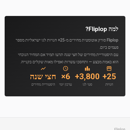
למה Fliplop?
Fliplop סורק אוטומטית מחירים מ-25+ חנויות לגו ישראליות מספר
פעמים ביום.
עם היסטוריית מחירים של חצי שנה תדעו תמיד אם המחיר הנוכחי
הוא באמת מבצע — ותחסכו עשרות ואפילו מאות שקלים בקנייה.
25+
3,800+
6×
חצי שנה
חנויות
סטי לגו
עדכון יומי
היסטוריית מחירים
Fliplop