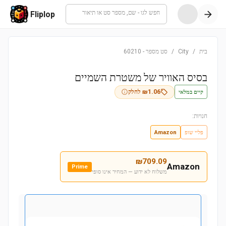
חפש לגו - שם, מספר סט או תיאור
Fliplop
בית
/
City
/
סט מספר
-
60210
בסיס האוויר של משטרת השמיים
קיים במלאי
1.06
₪
לחלק
חנויות:
פליי שופ
Amazon
₪
709.09
Amazon
Prime
משלוח לא ידוע — המחיר אינו סופי