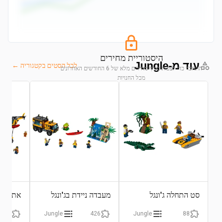
היסטוריית מחירים
עוד מ-Jungle
לכל הסטים בקטגוריה ←
התחבר כדי לצפות בגרף מחירים מלא של 6 החודשים האחרונים
מכל החנויות
התחבר לצפייה בגרף
סט התחלה ג'ונגל
מעבדה ניידת בג'ונגל
אתר חקר
813
Jungle
426
Jungle
88