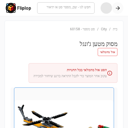
חפש לגו - שם, מספר סט או תיאור
Fliplop
בית
/
City
/
סט מספר
-
60158
מסוק מטען ג'ונגל
אזל מהמלאי
הסט אזל מהמלאי בכל החנויות
עקוב אחר המוצר כדי לקבל התראה ברגע שיחזור למכירה