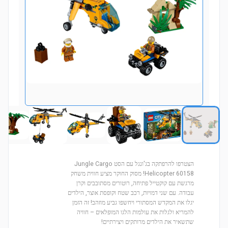
הצטרפו להרפתקה בג'ונגל עם הסט Jungle Cargo
Helicopter 60158! מסוק החוקר מציע חווית משחק
מרגשת עם קוקטייל פתיחה, רוטורים מסתובבים וקרן
עבודה. עם שני דמויות, רכב שטח וקופסת אוצר, הילדים
יגלו את המקדש המסתורי ויחשפו גביע מוזהב! זה הזמן
להמריא ולגלות את עולמות הלגו המופלאים – חוויה
שתשאיר את הילדים מרותקים ויצירתיים!