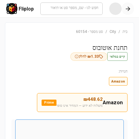
חפש לגו - שם, מספר סט או תיאור
Fliplop
בית
/
City
/
סט מספר
-
60154
תחנת אוטובוס
קיים במלאי
1.33
₪
לחלק
חנויות:
Amazon
₪
448.62
Amazon
Prime
משלוח לא ידוע — המחיר אינו סופי