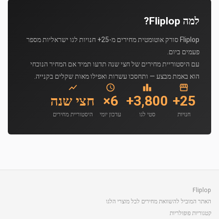
למה Fliplop?
Fliplop סורק אוטומטית מחירים מ-25+ חנויות לגו ישראליות מספר
פעמים ביום.
עם היסטוריית מחירים של חצי שנה תדעו תמיד אם המחיר הנוכחי
הוא באמת מבצע — ותחסכו עשרות ואפילו מאות שקלים בקנייה.
25+
3,800+
6×
חצי שנה
חנויות
סטי לגו
עדכון יומי
היסטוריית מחירים
Fliplop
האתר המוביל להשוואת מחירים לכל מוצרי הלגו
קטגוריות פופולריות