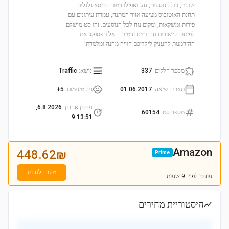
שונות, כולל נוסעים, נהג ואפילו דמות בכיסא גלגלים.
תחנת האוטובוס מציעה אזור המתנה, עמדת עיתונים עם
פירות ומשקאות, ומקום נוח לכל הנוסעים. זהו סט מושלם
לפיתוח כישורים חברתיים ודמיון – אל תפספסו את
ההזדמנות להעניק לילדיכם חוויה מהנה ומלמדת!
מספר חלקים
:
337
נושא
:
Traffic
תאריך יציאה
:
01.06.2017
גיל מינימום
:
5+
עדכון אחרון
:
6.8.2026,
מספר סט
:
60154
9:13:51
Amazon
448.62
₪
Prime
מעבר לחנות
עודכן
לפני: 9 שעות
היסטוריית מחירים