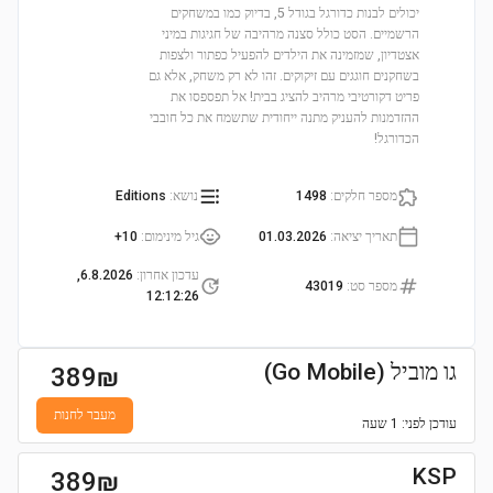
יכולים לבנות כדורגל בגודל 5, בדיוק כמו במשחקים
הרשמיים. הסט כולל סצנה מרהיבה של חגיגות במיני
אצטדיון, שמזמינה את הילדים להפעיל כפתור ולצפות
בשחקנים חוגגים עם זיקוקים. זהו לא רק משחק, אלא גם
פריט דקורטיבי מרהיב להציג בבית! אל תפספסו את
ההזדמנות להעניק מתנה ייחודית שתשמח את כל חובבי
הכדורגל!
מספר חלקים
:
1498
נושא
:
Editions
תאריך יציאה
:
01.03.2026
גיל מינימום
:
10+
עדכון אחרון
:
6.8.2026,
מספר סט
:
43019
12:12:26
גו מוביל (Go Mobile)
389
₪
מעבר לחנות
עודכן
לפני: 1 שעה
KSP
389
₪