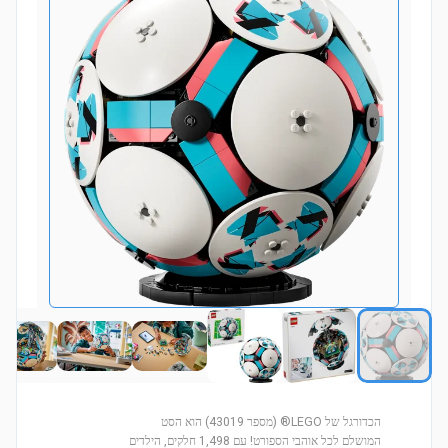
הכדורגל של LEGO® (מספר 43019) הוא הסט
המושלם לכל אוהבי הספורט! עם 1,498 חלקים, הילדים