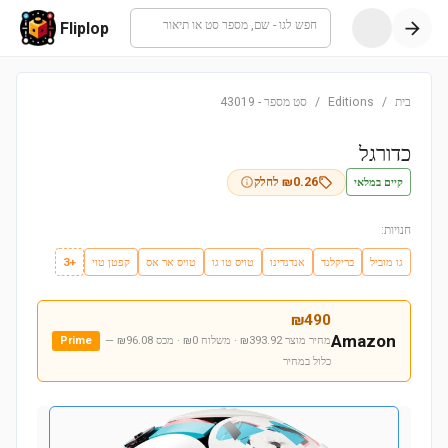
חפש לגו - שם, מספר סט או תיאור
Fliplop
בית
/
Editions
/
סט מספר
-
43019
כדורגל
קיים במלאי
0.26
₪
לחלק
חנויות:
גו מוביל
בריקלנד
אנדנדינו
טויס טו גו
טויס אר אס
קפטן טוי
+3
₪
490
Amazon
מחיר מוצר ₪393.92 · משלוח ₪0 · מכס ₪96.08
—
Prime
כלול במחיר