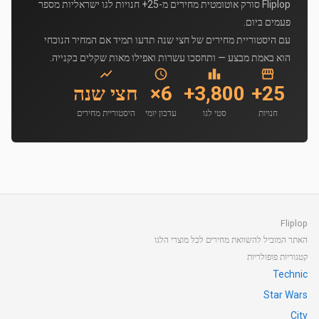
Fliplop סורק אוטומטית מחירים מ-25+ חנויות לגו ישראליות מספר
פעמים ביום.
עם היסטוריית מחירים של חצי שנה תדעו תמיד אם המחיר הנוכחי
הוא באמת מבצע — ותחסכו עשרות ואפילו מאות שקלים בקנייה.
25+
3,800+
6×
חצי שנה
חנויות
סטי לגו
עדכון יומי
היסטוריית מחירים
Fliplop
האתר המוביל להשוואת מחירים לכל מוצרי הלגו
קטגוריות פופולריות
Technic
Star Wars
City