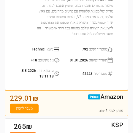
GT40 1966 (מספר סט: 42223)! סט לגו טכניק זה
מיועד למבוגרים חובבי רכבים, ומזמין אתכם לבנות דגם
מדויק של מכונית קלאסית עם פרטים מרהיבים. עם 793
חלקים, תגלו את המנוע V8, דלתות נפתחות ועיצוב
שחור-כסוף מעורר השראה. אל תפספסו את ההזדמנות
להציג את היצירה שלכם בגאווה בכל חדר או משרד – זהו
מתנה מושלמת לכל חובב רכב!
מספר חלקים
:
792
נושא
:
Technic
תאריך יציאה
:
01.01.2026
גיל מינימום
:
18+
עדכון אחרון
:
8.8.2026,
מספר סט
:
42223
18:11:18
Amazon
229.01
₪
Prime
מעבר לחנות
עודכן
לפני: 2 ימים
KSP
265
₪