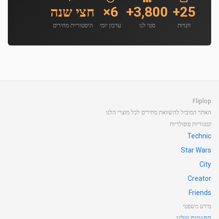
25+
3,800+
6×
חצי שנה
חנויות
סטי לגו
עדכון יומי
היסטוריית מחירים
Fliplop
האתר המוביל להשוואת מחירים לכל מוצרי הלגו
קטגוריות פופולריות
Technic
Star Wars
City
Creator
Friends
מידע משפטי
החנויות שלנו