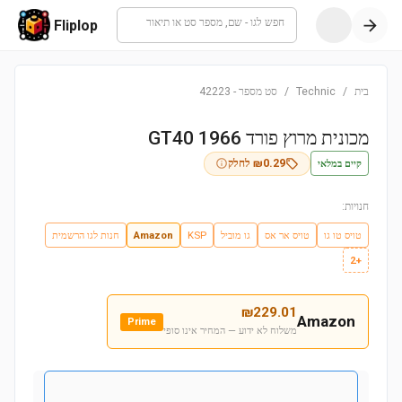
חפש לגו - שם, מספר סט או תיאור
Fliplop
בית
/
Technic
/
סט מספר
-
42223
מכונית מרוץ פורד GT40 1966
קיים במלאי
0.29
₪
לחלק
חנויות:
טויס טו גו
טויס אר אס
גו מוביל
KSP
Amazon
חנות לגו הרשמית
+2
₪
229.01
Amazon
Prime
משלוח לא ידוע — המחיר אינו סופי