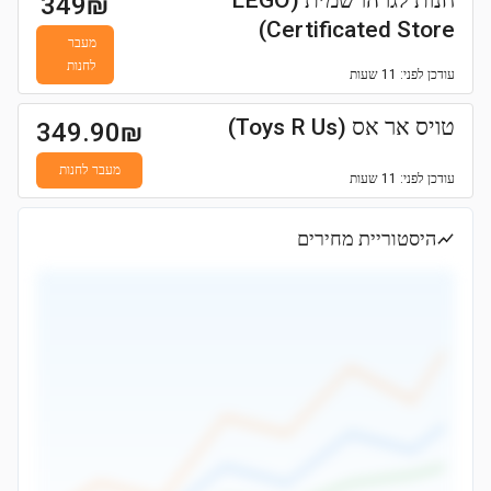
חנות לגו הרשמית (LEGO
349
₪
Certificated Store)
מעבר
לחנות
עודכן
לפני: 11 שעות
טויס אר אס (Toys R Us)
349.90
₪
מעבר לחנות
עודכן
לפני: 11 שעות
היסטוריית מחירים