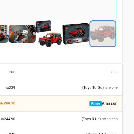
חנות
מחיר
טויס טו גו (Toys To Go)
₪239
₪244.16
Amazon
Prime
טויס אר אס (Toys R Us)
₪244.90