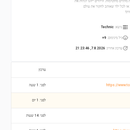
ות ומערכות מתלים מתקדמות. הילדים ייהנו לגלות את
ה מושלמת לאוהבי רכבים או לכל ילד שאוהב לחקור את עולם
דת!
נושא
:
Technic
גיל מינימום
:
9+
עדכון אחרון
:
7.8.2026, 21:23:46
עדכון
לפני: 1 שעה
לפני: 1 יום
לפני: 14 שעות