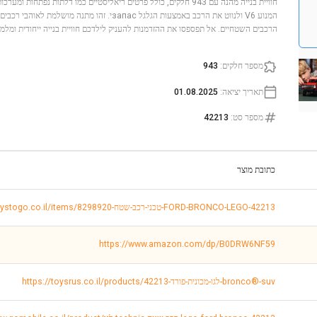
חוויית בנייה מהנה עם 943 חלקים, כולל פרטים ריאליסטיים כמו דלתות נפתח
המנוע V6 ולנווט את הרכב באמצעות הגלגל запасי. זהו מתנ
הרכבים השטחיים. אל תפספסו את ההזדמנות להעניק לילדכם חוויית בנייה ייחודית ומלמ
מספר חלקים
:
943
תאריך יציאה
:
01.08.2025
מספר סט
:
42213
כתובת מוצר
https://www.toystogo.co.il/items/8298920-טכני-רכב-שטח-FORD-BRONCO-LEGO-42213
https://www.amazon.com/dp/B0DRW6NF59
https://toysrus.co.il/products/לגו-מכונית-פורד-42213-bronco®-suv