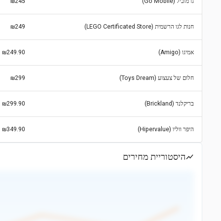
גו מוביל (Go Mobile)
₪245
חנות לגו הרשמית (LEGO Certificated Store)
₪249
אמיגו (Amigo)
₪249.90
חלום של צעצוע (Toys Dream)
₪299
בריקלנד (Brickland)
₪299.90
היפר ווליו (Hipervalue)
₪349.90
היסטוריית מחירים