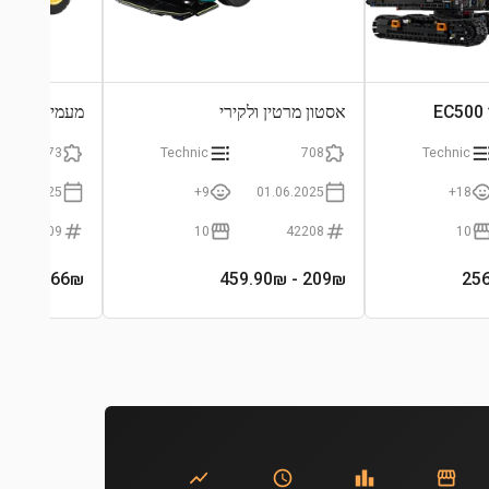
E
אסטון מרטין ולקירי
מעמיס גלגלים חש
973
Technic
708
Technic
01.06.2025
9+
01.06.2025
18+
42209
10
42208
10
- 589.90₪
320.66
₪
- 459.90₪
209
₪