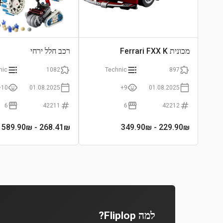
מכונית Ferrari FXX K
רכב חלל ירחי
nic
1082
Technic
897
10+
01.08.2025
9+
01.08.2025
6
42211
6
42212
- 589.90₪
268.41
₪
- 349.90₪
229.90
₪
למה Fliplop?