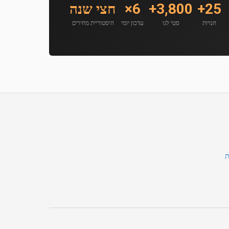
25+
3,800+
6×
חצי שנה
חנויות
סטי לגו
עדכון יומי
היסטוריית מחירים
ת