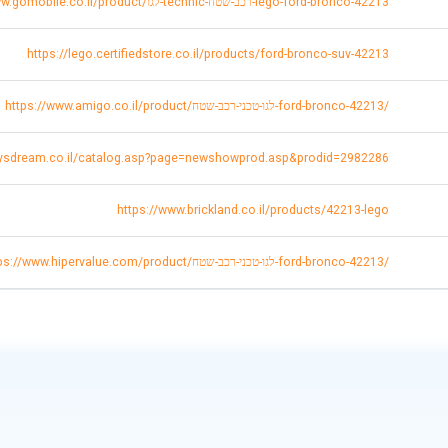
https://www.gomobile.co.il/product/לגו-technic-רכב-שטח-lego-ford-bronco-42213
https://lego.certifiedstore.co.il/products/ford-bronco-suv-42213
https://www.amigo.co.il/product/לגו-טכני-רכב-שטח-ford-bronco-42213/
toysdream.co.il/catalog.asp?page=newshowprod.asp&prodid=2982286
https://www.brickland.co.il/products/42213-lego
https://www.hipervalue.com/product/לגו-טכני-רכב-שטח-ford-bronco-42213/