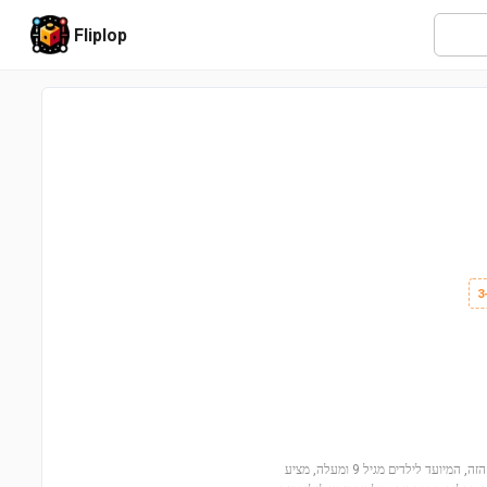
Fliplop
היכנסו לעולם ההרפתקאות עם רכב השטח FORD BRONCO (42213)! הסט המיוחד הזה, המיועד לילדים מגיל 9 ומעלה, מציע