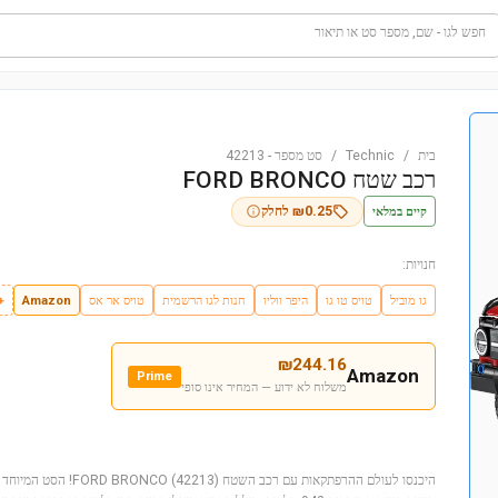
חפש לגו - שם, מספר סט או תיאור
בית
/
Technic
/
סט מספר
-
42213
רכב שטח FORD BRONCO
קיים במלאי
0.25
₪
לחלק
חנויות:
גו מוביל
טויס טו גו
היפר ווליו
חנות לגו הרשמית
טויס אר אס
Amazon
+3
₪
244.16
Amazon
Prime
משלוח לא ידוע — המחיר אינו סופי