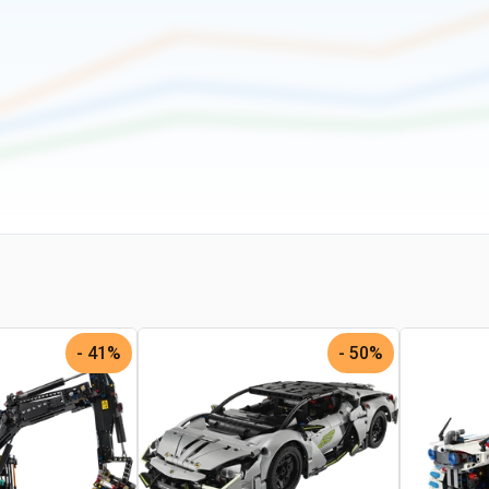
41% -
50% -