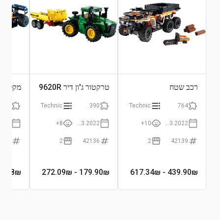
רכב שטח
טרקטור ג'ון דיר 9620R
2022
1432
Technic
390
Technic
764
8+
01.03.2022
10+
01.03.2022
2141
2
42136
2
42139
90₪
588
₪
- 272.09₪
179.90
₪
- 617.34₪
439.90
₪