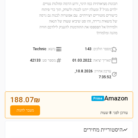
תכונות מציאותיות כמו היגוי, זרוע הרמה ומזלגות נטויים.
ילדים מגיל 7 ומעלה ייהנו לבנות ולשחק, תוך כדי פיתוח
כישורים מוטוריים ויצירתיים. עם אפשרות לבנות גם גרסה
של משאית גרירה, זהו סט שיביא שעות של הנאה
ולמידה! אל תפספסו את ההזדמנות להעניק לילדכם חוויה
מהנה ומלמדת!
מספר חלקים
:
143
נושא
:
Technic
תאריך יציאה
:
01.03.2022
מספר סט
:
42133
עדכון אחרון
:
10.8.2026,
7:35:52
Amazon
188.07
₪
Prime
מעבר לחנות
עודכן
לפני: 8 שעות
היסטוריית מחירים