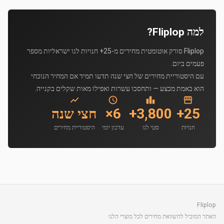
למה Fliplop?
Fliplop סורק אוטומטית מחירים מ-25+ חנויות לגו ישראליות מספר
פעמים ביום.
עם היסטוריית מחירים של חצי שנה תדעו תמיד אם המחיר הנוכחי
הוא באמת מבצע — ותחסכו עשרות ואפילו מאות שקלים בקנייה.
25+
3,800+
6×
חצי שנה
חנויות
סטי לגו
עדכון יומי
היסטוריית מחירים
Fliplop
האתר המוביל להשוואת מחירים לכל מוצרי הלגו