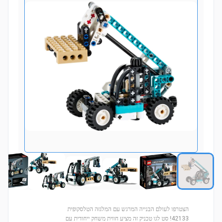
הצטרפו לעולם הבנייה המרגש עם המלגזה הטלסקופית
42133! סט לגו טכניק זה מציע חווית משחק ייחודית עם