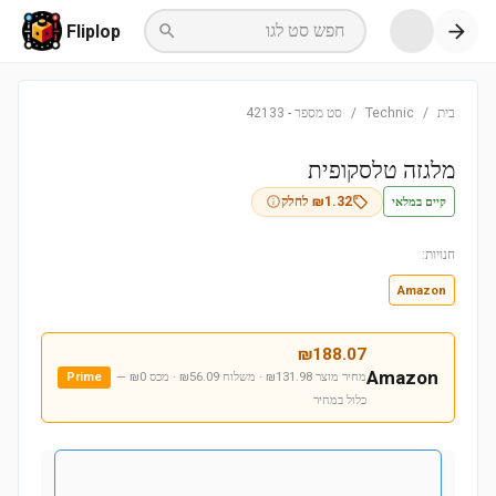
חפש סט לגו
Fliplop
בית
/
Technic
/
סט מספר
-
42133
מלגזה טלסקופית
קיים במלאי
1.32
₪
לחלק
חנויות:
Amazon
₪
188.07
Amazon
מחיר מוצר ₪131.98 · משלוח ₪56.09 · מכס ₪0
—
Prime
כלול במחיר