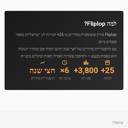
למה Fliplop?
Fliplop סורק אוטומטית מחירים מ-25+ חנויות לגו ישראליות מספר
פעמים ביום.
עם היסטוריית מחירים של חצי שנה תדעו תמיד אם המחיר הנוכחי
הוא באמת מבצע — ותחסכו עשרות ואפילו מאות שקלים בקנייה.
25+
3,800+
6×
חצי שנה
חנויות
סטי לגו
עדכון יומי
היסטוריית מחירים
Fliplop