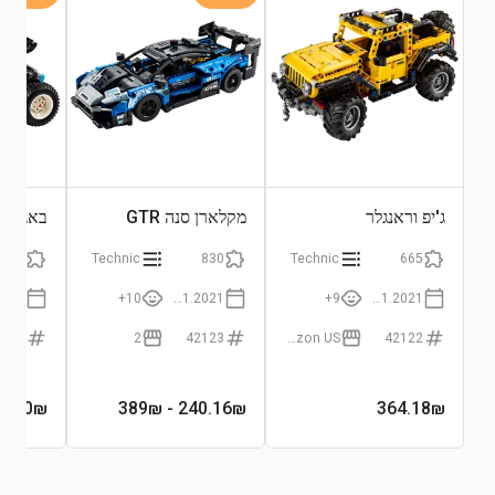
ג'יפ וראנגלר
מקלארן סנה GTR
באגי ל
374
Technic
830
Technic
665
10+
01.01.2021
9+
01.01.2021
2124
2
42123
Amazon US
42122
95₪
680
₪
- 389₪
240.16
₪
364.18
₪