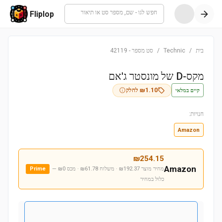
חפש לגו - שם, מספר סט או תיאור
Fliplop
בית
/
Technic
/
סט מספר
-
42119
מקס-D של מונסטר ג'אם
קיים במלאי
1.10
₪
לחלק
חנויות:
Amazon
₪
254.15
Amazon
מחיר מוצר ₪192.37 · משלוח ₪61.78 · מכס ₪0
—
Prime
כלול במחיר