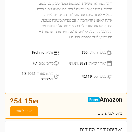
ייהנו לבנות את משאית המפלצות המפורסמת, עם עיצוב
מרהיב, גרפיקה אותנטית ודגל נייד. הסט מציע אתגר בנייה
כפול – לאחר שיבנו את המפלצת, הם יכולים לשדרג
אותה לאופנוע קוואד מהיר! עם פעולת משיכה פשוטה,
הם ירגישו את האדרנלין בכל מהירות. אל תפספסו את
ההזדמנות להעניק לילדים שלכם חוויה מהנה ומלמדת –
הם ייהנו, ילמדו ויתפתחו בכל רגע!
מספר חלקים
:
230
נושא
:
Technic
תאריך יציאה
:
01.01.2021
גיל מינימום
:
7+
עדכון אחרון
:
6.8.2026,
מספר סט
:
42119
9:13:51
Amazon
254.15
₪
Prime
מעבר לחנות
עודכן
לפני: 2 ימים
היסטוריית מחירים