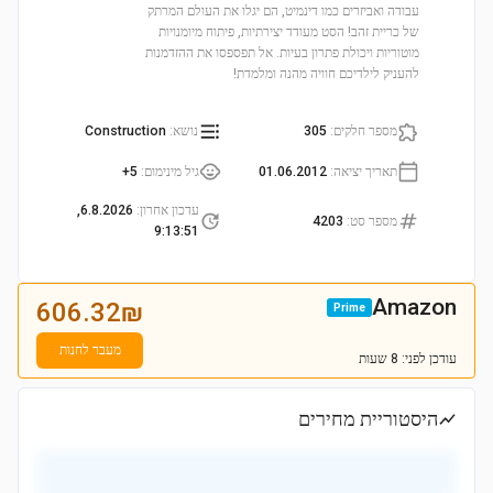
עבודה ואביזרים כמו דינמיט, הם יגלו את העולם המרתק
של כריית זהב! הסט מעודד יצירתיות, פיתוח מיומנויות
מוטוריות ויכולת פתרון בעיות. אל תפספסו את ההזדמנות
להעניק לילדיכם חוויה מהנה ומלמדת!
מספר חלקים
:
305
נושא
:
Construction
תאריך יציאה
:
01.06.2012
גיל מינימום
:
5+
עדכון אחרון
:
6.8.2026,
מספר סט
:
4203
9:13:51
Amazon
606.32
₪
Prime
מעבר לחנות
עודכן
לפני: 8 שעות
היסטוריית מחירים