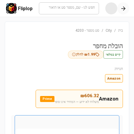
חפש לגו - שם, מספר סט או תיאור
Fliplop
בית
/
City
/
סט מספר
-
4203
הובלת מחפר
קיים במלאי
1.99
₪
לחלק
חנויות:
Amazon
₪
606.32
Amazon
Prime
משלוח לא ידוע — המחיר אינו סופי