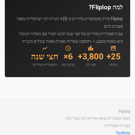
למה Fliplop?
Fliplop סורק אוטומטית מחירים מ-25+ חנויות לגו ישראליות מספר
פעמים ביום.
עם היסטוריית מחירים של חצי שנה תדעו תמיד אם המחיר הנוכחי
הוא באמת מבצע — ותחסכו עשרות ואפילו מאות שקלים בקנייה.
25+
3,800+
6×
חצי שנה
חנויות
סטי לגו
עדכון יומי
היסטוריית מחירים
Fliplop
האתר המוביל להשוואת מחירים לכל מוצרי הלגו
קטגוריות פופולריות
Technic