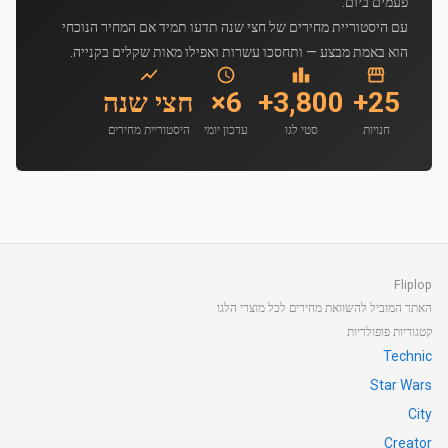
פעמים ביום.
עם היסטוריית מחירים של חצי שנה תדעו תמיד אם המחיר הנוכחי
הוא באמת מבצע — ותחסכו עשרות ואפילו מאות שקלים בקנייה.
25+
3,800+
6×
חצי שנה
חנויות
סטי לגו
עדכון יומי
היסטוריית מחירים
Fliplop
האתר המוביל להשוואת מחירים לכל מוצרי הלגו
קטגוריות פופולריות
Technic
Star Wars
City
Creator