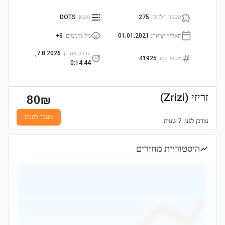
מספר חלקים
:
275
נושא
:
DOTS
תאריך יציאה
:
01.01.2021
גיל מינימום
:
6+
עדכון אחרון
:
7.8.2026,
מספר סט
:
41925
0:14:44
זריזי (Zrizi)
80
₪
מעבר לחנות
עודכן
לפני: 7 שעות
היסטוריית מחירים