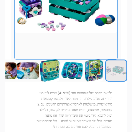
גלו את הקסם של קופסאות סוד (41925) מבית לגו! סט
ייחודי זה מציע לילדים הזדמנות ליצור ולקשט קופסאות
סוד אישיות, מושלמות לאחסון אוצרותיהם הקטנים. עם 2
קופסאות, מפתחות, ורבים מאוד אריחים לקישוט, כל ילד
יכול להביא לידי ביטוי את היצירתיות שלו. זהו מתנה
נהדרת לכל ילד שאוהב אמנות ומלאכה – אל תפספסו את
ההזדמנות להעניק להם חוויה מהנה ומפתחת!