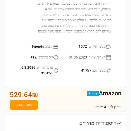
חוויה מרהיבה של בניית חממה עם מגוון צמחים אקזוטיים
ופרחים, כולם בהשראת מיני צמחים אמיתיים. עם 4
פרפרים המסתובבים בתוך כיפה שקופה, הילדים ייהנו
מהזדמנות ללמוד על עולם הצומח תוך כדי משחק. אל
תפספסו את ההזדמנות להעניק לילדיכם את הסט הזה,
שיגרום להם להתאהב בטבע וליצור גן בוטני משל עצמם!
מספר חלקים
:
1072
נושא
:
Friends
תאריך יציאה
:
01.06.2023
גיל מינימום
:
12+
עדכון אחרון
:
6.8.2026,
מספר סט
:
41757
9:13:51
Amazon
529.64
₪
Prime
מעבר לחנות
עודכן
לפני: 4 שעות
היסטוריית מחירים