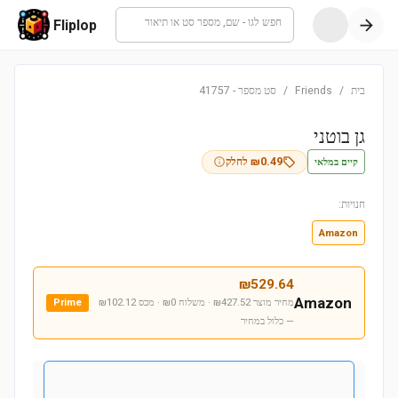
חפש לגו - שם, מספר סט או תיאור
Fliplop
בית
/
Friends
/
סט מספר
-
41757
גן בוטני
קיים במלאי
0.49
₪
לחלק
חנויות:
Amazon
₪
529.64
Amazon
מחיר מוצר ₪427.52 · משלוח ₪0 · מכס ₪102.12
Prime
— כלול במחיר