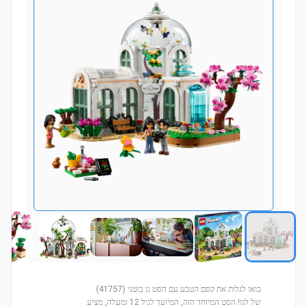
בואו לגלות את קסם הטבע עם הסט גן בוטני (41757)
של לגו! הסט המיוחד הזה, המיועד לגיל 12 ומעלה, מציע