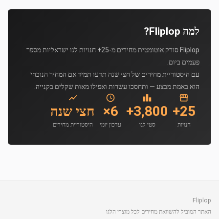
למה Fliplop?
Fliplop סורק אוטומטית מחירים מ-25+ חנויות לגו ישראליות מספר
פעמים ביום.
עם היסטוריית מחירים של חצי שנה תדעו תמיד אם המחיר הנוכחי
הוא באמת מבצע — ותחסכו עשרות ואפילו מאות שקלים בקנייה.
25+
3,800+
6×
חצי שנה
חנויות
סטי לגו
עדכון יומי
היסטוריית מחירים
Fliplop
האתר המוביל להשוואת מחירים לכל מוצרי הלגו