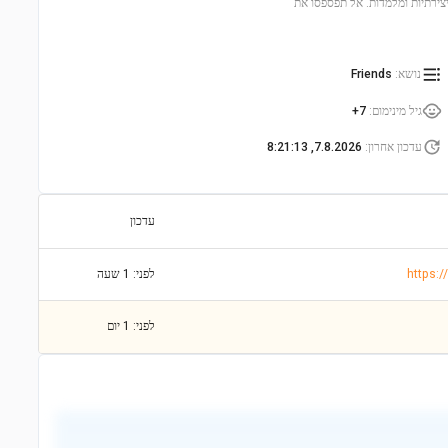
 יצירתיות ומלמדות. אל תפספסו את
נושא
:
Friends
גיל מינימום
:
7+
עדכון אחרון
:
7.8.2026, 8:21:13
עדכון
https:
לפני: 1 שעה
לפני: 1 יום