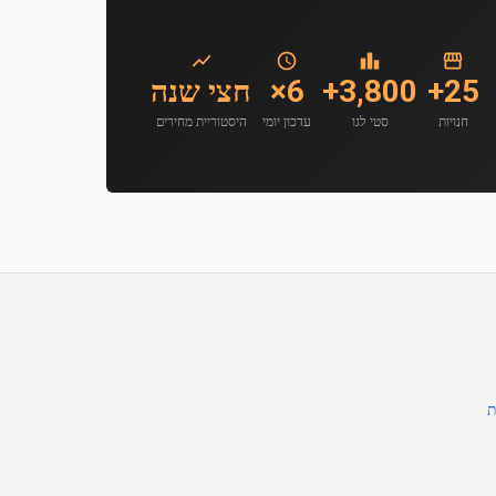
25+
3,800+
6×
חצי שנה
חנויות
סטי לגו
עדכון יומי
היסטוריית מחירים
ת