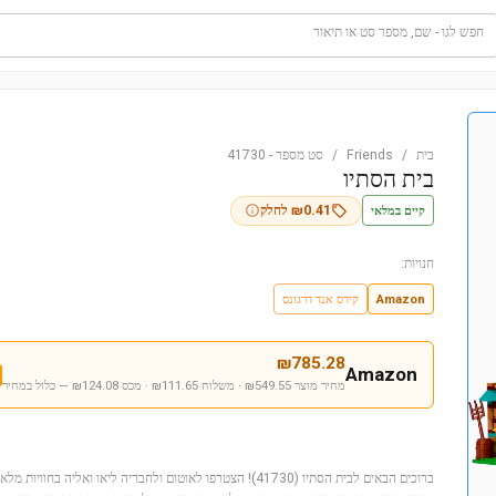
חפש לגו - שם, מספר סט או תיאור
בית
/
Friends
/
סט מספר
-
41730
בית הסתיו
קיים במלאי
0.41
₪
לחלק
חנויות:
Amazon
קידס אנד דרגונס
₪
785.28
Amazon
מחיר מוצר ₪549.55 · משלוח ₪111.65 · מכס ₪124.08
— כלול במחיר