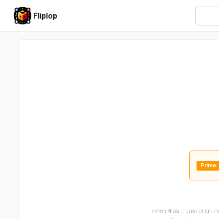
Fliplop
Prime
ברוכים הבאים לבית הסתיו (41730)! הצטרפו לאוטום ולחבריה ליאו ואליה בחוויות מלאות חברות ואהבה. עם 4 דמויות