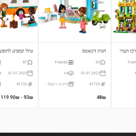
רכז העיר
חנות דונאטס
טיול קמפינג לחופש
87
Friends
63
Frie
01.01.2023
4+
01.01.2023
41723
טויס טו גו (Toys To Go)
41726
- 119.90₪
93
₪
48
₪