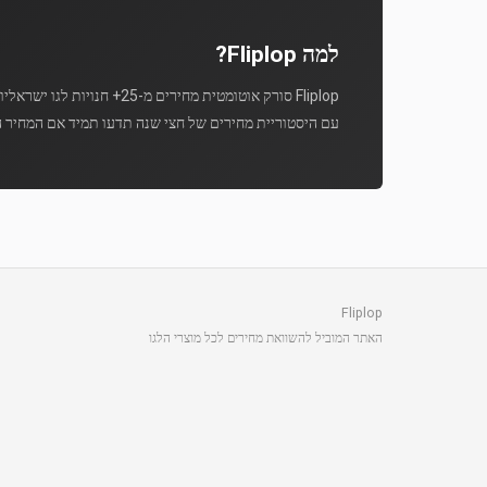
למה Fliplop?
Fliplop סורק אוטומטית מחירים מ-25+ חנויות לגו ישראליות מספר פעמים ביום.
עם היסטוריית מחירים של חצי שנה תדעו תמיד אם המחיר ה
Fliplop
האתר המוביל להשוואת מחירים לכל מוצרי הלגו