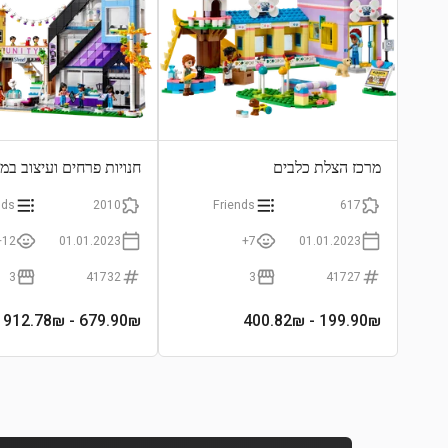
מרכז הצלת כלבים
חנויות פרחים ועיצוב במ
nds
2010
Friends
617
12+
01.01.2023
7+
01.01.2023
3
41732
3
41727
- 912.78₪
679.90
₪
- 400.82₪
199.90
₪