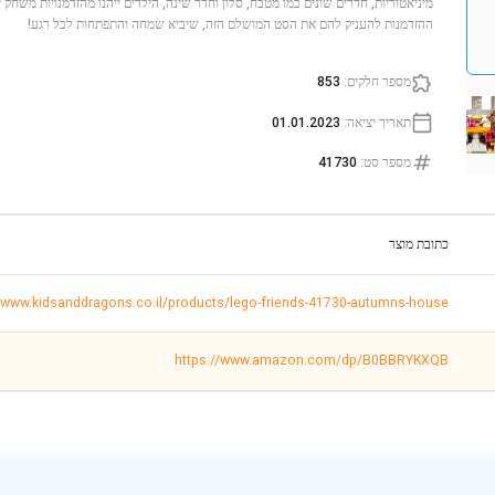
מיניאטוריות, חדרים שונים כמו מטבח, סלון וחדר שינה, הילדים ייהנו מהזדמנויות משחק
ההזדמנות להעניק להם את הסט המושלם הזה, שיביא שמחה והתפתחות לכל רגע!
מספר חלקים
:
853
תאריך יציאה
:
01.01.2023
מספר סט
:
41730
כתובת מוצר
//www.kidsanddragons.co.il/products/lego-friends-41730-autumns-house
https://www.amazon.com/dp/B0BBRYKXQB