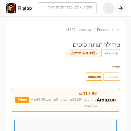
חפש לגו - שם, מספר סט או תיאור
Fliplop
בית
/
Friends
/
סט מספר
-
41722
טריילר תצוגת סוסים
קיים במלאי
0.33
₪
לחלק
חנויות:
טויס טו גו
Amazon
₪
417.92
Amazon
מחיר מוצר ₪332.84 · משלוח ₪0 · מכס ₪85.08
—
Prime
כלול במחיר