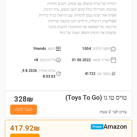
ייחודית של בנייה ומשחק עם סוסים, רכבים ודמויות
אהובות. הטריילר כולל מקום לשני סוסים, ציוד רכיבה,
ואפילו אזור שינה נעים לדמויות. עם הוראות בנייה ברורות
ואפליקציה דיגיטלית, הילדים ייהנו מהנאה יצירתית
ומרגשת. אל תפספסו את ההזדמנות להעניק מתנה
שתפתח את הדמיון ותספק שעות של כיף!
מספר חלקים
:
1004
נושא
:
Friends
תאריך יציאה
:
01.06.2022
גיל מינימום
:
8+
עדכון אחרון
:
9.8.2026,
מספר סט
:
41722
8:03:03
טויס טו גו (Toys To Go)
328
₪
מעבר לחנות
עודכן
לפני: 2 שעות
Amazon
417.92
₪
Prime