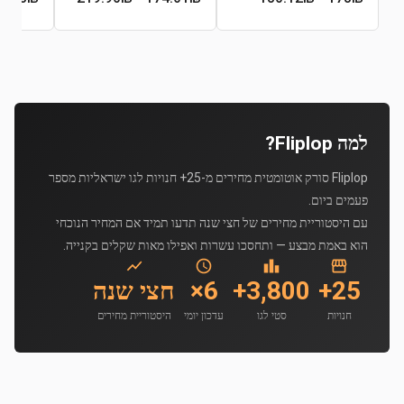
למה Fliplop?
Fliplop סורק אוטומטית מחירים מ-25+ חנויות לגו ישראליות מספר
פעמים ביום.
עם היסטוריית מחירים של חצי שנה תדעו תמיד אם המחיר הנוכחי
הוא באמת מבצע — ותחסכו עשרות ואפילו מאות שקלים בקנייה.
25+
3,800+
6×
חצי שנה
חנויות
סטי לגו
עדכון יומי
היסטוריית מחירים