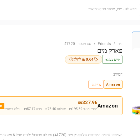
חפש לגו - שם, מספר סט או תיאור
בית
/
Friends
/
סט מספר
-
41720
פארק מים
קיים במלאי
0.64
₪
לחלק
חנויות:
Amazon
בריקלנד
₪
327.96
Amazon
e
מחיר מוצר ₪195.39 · משלוח ₪75.40 · מכס ₪57.17
— כלול במחיר
הצטרפו לחוויה המרגשת 