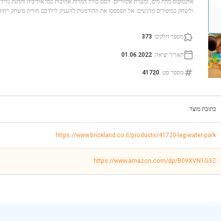
אוקטופוס מתיז מים, ומערת אקווריום. הסט כולל דמויות אהובות כמו אוליביה ותחנת גלידו
ולשחק בסיפורים מרגשים. אל תפספסו את ההזדמנות להעניק לילדכם חוויית משחק ייחוד
מספר חלקים
:
373
תאריך יציאה
:
01.06.2022
מספר סט
:
41720
כתובת מוצר
https://www.brickland.co.il/products/41720-leg-water-park
https://www.amazon.com/dp/B09XVN1G3Z