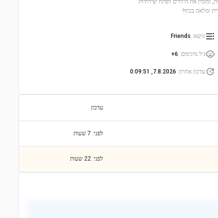
ת, ומזמין את הילדים לפתח יצירתיות
ית ומלאה בכיף!
נושא
:
Friends
גיל מינימום
:
6+
עדכון אחרון
:
7.8.2026, 0:09:51
עדכון
לפני: 7 שעות
לפני: 22 שעות