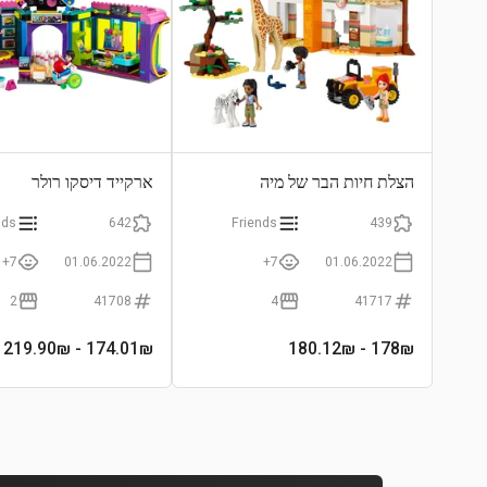
הצלת חיות הבר של מיה
ארקייד דיסקו רולר
nds
642
Friends
439
7+
01.06.2022
7+
01.06.2022
2
41708
4
41717
- 219.90₪
174.01
₪
- 180.12₪
178
₪