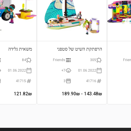
הרפתקת השיט של סטפני
משאית גלידה
84
Friends
305
Frie
01.06.2022
7+
01.06.2022
41715
3
41716
121.82
₪
- 189.90₪
143.48
₪