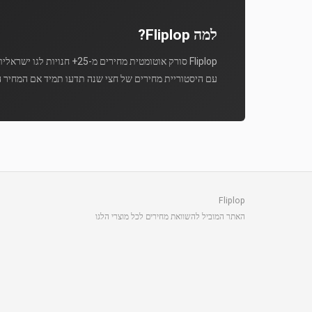
למה Fliplop?
Fliplop סורק אוטומטית מחירים מ-25+ חנויות לגו ישראליות מספר פעמים ביום.
עם היסטוריית מחירים של חצי שנה תדעו תמיד אם המחיר ה
Fliplop
האתר המוביל להשוואת מחירים לכל מוצרי הלגו