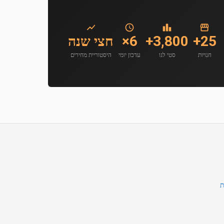
25+
3,800+
6×
חצי שנה
חנויות
סטי לגו
עדכון יומי
היסטוריית מחירים
ת