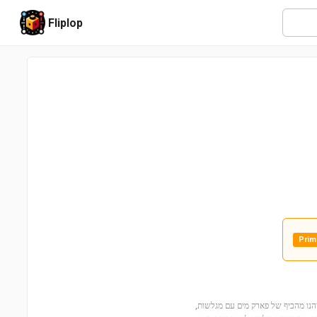
Fliplop
Prim
של פארק מים (41720) עם לגו פרנדס! ילדים מגיל 6 ומעלה ייהנו מהכיף של פארק מים עם מגלשות,