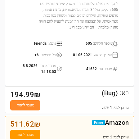
לחקור את עולם הלימודים דרך משחק יצירתי ומרגש. עם
605 חלקים, כולל 3 דמויות מיניאטוריות, כיתות אמנות,
מדעים ומוזיקה, הילדים יכולים לבנות ולשחק כמו בבית
ספר אמיתי. אל תפספסו את ההזדמנות להעניק להם חוויה
מהנה ומלמדת – הם ייהנו מכל רגע!
מספר חלקים
:
605
נושא
:
Friends
תאריך יציאה
:
01.06.2021
גיל מינימום
:
6+
עדכון אחרון
:
8.8.2026,
מספר סט
:
41682
15:13:53
באג (Bug)
194.99
₪
מעבר לחנות
עודכן
לפני: 1 שעה
Amazon
511.62
₪
Prime
מעבר לחנות
עודכן
לפני: 2 ימים