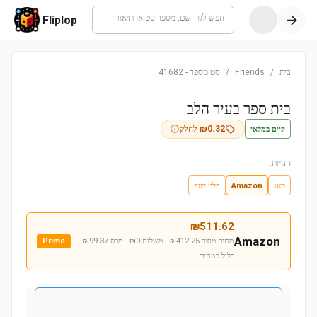
חפש לגו - שם, מספר סט או תיאור
Fliplop
בית
/
Friends
/
סט מספר
-
41682
בית ספר בעיר הלב
קיים במלאי
0.32
₪
לחלק
חנויות:
באג
Amazon
פליי שופ
₪
511.62
Amazon
מחיר מוצר ₪412.25 · משלוח ₪0 · מכס ₪99.37
—
Prime
כלול במחיר