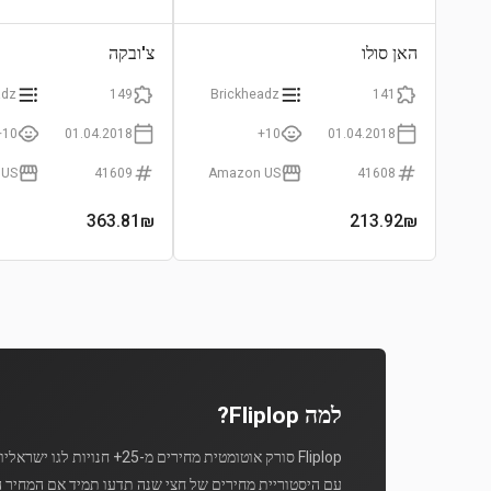
האן סולו
צ'ובקה
adz
149
Brickheadz
141
10+
01.04.2018
10+
01.04.2018
 US
41609
Amazon US
41608
363.81
₪
213.92
₪
למה Fliplop?
Fliplop סורק אוטומטית מחירים מ-25+ חנויות לגו ישראליות מספר פעמים ביום.
עם היסטוריית מחירים של חצי שנה תדעו תמיד אם המחיר ה