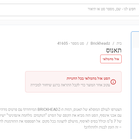
חפש לגו - שם, מספר סט או תיאור
בית
/
Brickheadz
/
סט מספר
-
41605
תאנוס
אזל מהמלאי
הסט אזל מהמלאי בכל החנויות
עקוב אחר המוצר כדי לקבל התראה ברגע שיחזור למכירה
הצטרפו לעולם המופלא של תאנוס, דמות ה-KHEADZ
עם אבני אינסוף, הסט הזה מביא את הקסם של הסרט "הנוקמים: מלחמת אינפיניטי" ישי
של 7 ס"מ וכולל בסיס לאיסוף, מושלם לתצוגה בכל מקום. אל תפספסו את ההזדמנות 
– זה הזמן לבנות ולהתלהב!