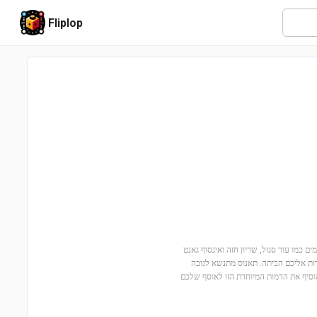
Fliplop
BRIC המיוחדת! עם פרטים מדהימים כמו עור סגול, שריון חזה ואינסוף גאנט
רות אליכם הביתה. תאנוס מתנשא לגובה
להוסיף את הדמות המיוחדת הזו לאוסף שלכם