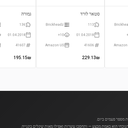
סטאר לורד
גמורה
136
Brickheadz
113
Brickhe
01.04.2018
10+
01.04.2018
41607
Amazon US
41606
Amazon
195.15
₪
229.13
₪
נוכחי הוא באמת מבצע — ותחסכו עשרות ואפילו מאות שקלים בקנייה.