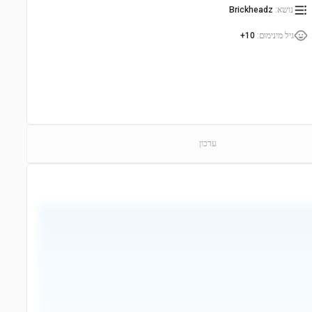
נושא
:
Brickheadz
גיל מינימום
:
10+
עדכון