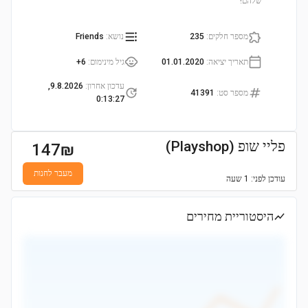
שלהם!
מספר חלקים
:
235
נושא
:
Friends
תאריך יציאה
:
01.01.2020
גיל מינימום
:
6+
עדכון אחרון
:
9.8.2026,
מספר סט
:
41391
0:13:27
פליי שופ (Playshop)
147
₪
מעבר לחנות
עודכן
לפני: 1 שעה
היסטוריית מחירים