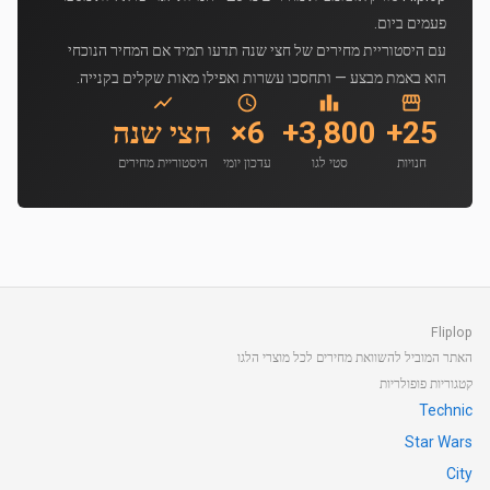
פעמים ביום.
עם היסטוריית מחירים של חצי שנה תדעו תמיד אם המחיר הנוכחי
הוא באמת מבצע — ותחסכו עשרות ואפילו מאות שקלים בקנייה.
25+
3,800+
6×
חצי שנה
חנויות
סטי לגו
עדכון יומי
היסטוריית מחירים
Fliplop
האתר המוביל להשוואת מחירים לכל מוצרי הלגו
קטגוריות פופולריות
Technic
Star Wars
City