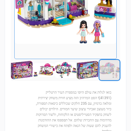
בואו לגלות את עולם היופי במספרת העיר הרטלייק
(41391)! הסט המרהיב הזה מציע חווית משחק יצירתית
ומלאה בדמיון, עם 235 חלקים שכוללים כיסאות תספורת,
כיור מעוצב ואביזרי עיצוב שיער חמודים. הילדים יכולים
לשחק בתפקיד הסטייליסטים או הלקוחות, וליצור תסרוקות
מדהימות עם החברות שלהם. אל תפספסו את ההזדמנות
להעניק להם שעות של הנאה ולפתח את כישורי המשחק