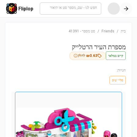
חפש לגו - שם, מספר סט או תיאור
Fliplop
בית
/
Friends
/
סט מספר
-
41391
מספרת העיר הרטלייק
קיים במלאי
0.63
₪
לחלק
חנויות:
פליי שופ