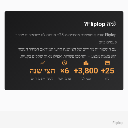
למה Fliplop?
Fliplop סורק אוטומטית מחירים מ-25+ חנויות לגו ישראליות מספר
פעמים ביום.
עם היסטוריית מחירים של חצי שנה תדעו תמיד אם המחיר הנוכחי
הוא באמת מבצע — ותחסכו עשרות ואפילו מאות שקלים בקנייה.
25+
3,800+
6×
חצי שנה
חנויות
סטי לגו
עדכון יומי
היסטוריית מחירים
Fliplop