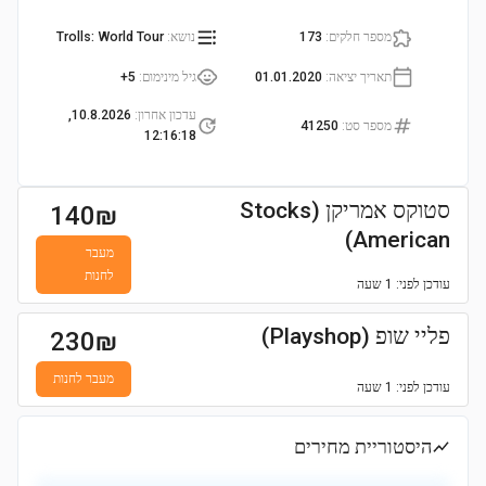
מספר חלקים
:
173
נושא
:
Trolls: World Tour
תאריך יציאה
:
01.01.2020
גיל מינימום
:
5+
עדכון אחרון
:
10.8.2026,
מספר סט
:
41250
12:16:18
סטוקס אמריקן (Stocks
140
₪
American)
מעבר
לחנות
עודכן
לפני: 1 שעה
פליי שופ (Playshop)
230
₪
מעבר לחנות
עודכן
לפני: 1 שעה
היסטוריית מחירים