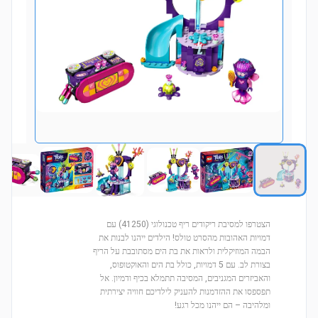
הצטרפו למסיבת ריקודים ריף טכנולוגי (41250) עם
דמויות האהובות מהסרט טולס! הילדים ייהנו לבנות את
הבמה המוזיקלית ולראות את בת הים מסתובבת על הריף
בצורת לב. עם 5 דמויות, כולל בת הים והאוקטופוס,
והאביזרים המגניבים, המסיבה תתמלא בכיף ודמיון. אל
תפספסו את ההזדמנות להעניק לילדיכם חוויה יצירתית
ומלהיבה – הם ייהנו מכל רגע!