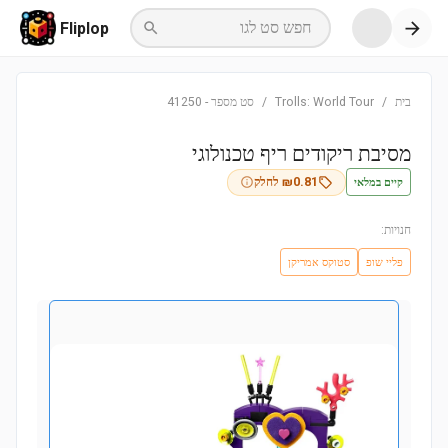
חפש סט לגו
Fliplop
בית
/
Trolls: World Tour
/
סט מספר
-
41250
מסיבת ריקודים ריף טכנולוגי
קיים במלאי
0.81
₪
לחלק
חנויות:
פליי שופ
סטוקס אמריקן