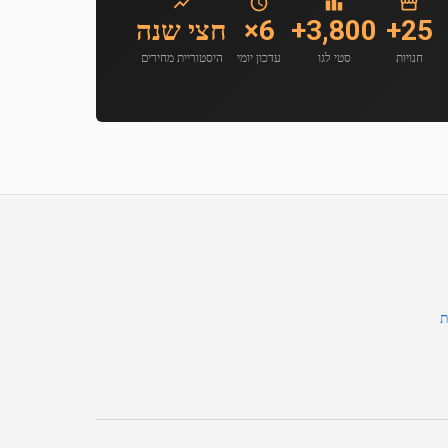
25+
3,800+
6×
חצי שנה
חנויות
סטי לגו
עדכון יומי
היסטוריית מחירים
ת