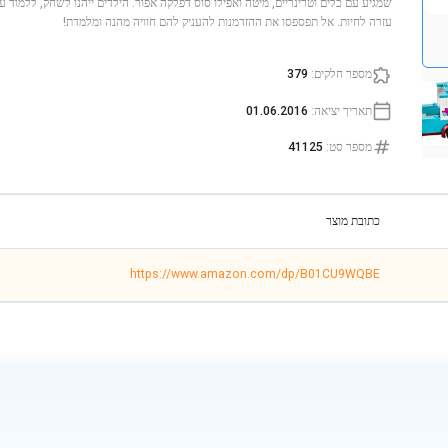
שמגיע עם כלים וטרינריים, מיטה ואפילו סוס דפלקה אפור. הילדים ייהנו לשחק, ללמוד ע
עזרה לחיות. אל תפספסו את ההזדמנות להעניק להם חוויה מהנה ומלמדת!
מספר חלקים
:
379
תאריך יציאה
:
01.06.2016
מספר סט
:
41125
כתובת מוצר
https://www.amazon.com/dp/B01CU9WQBE