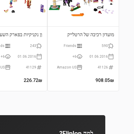
מועדון רכיבה של הרטלייק
וַן נקניקיות בפארק השע
nds
243
Friends
590
6+
01.06.2016
6+
01.06.2016
 US
41129
Amazon US
41126
226.72
₪
908.05
₪
למה Fliplop?