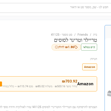
חפש לגו - שם, מספר סט או תיאור
בית
/
Friends
/
סט מספר
-
41125
טריילר וטרינר לסוסים
קיים במלאי
1.86
₪
לחלק
חנויות:
Amazon
₪
703.92
Amazon
מחיר מוצר ₪503.16 · משלוח ₪85.02 · מכס ₪115.74
— כלול במחיר
הצטרפו להרפתקה עם הטריילר הווטרינרי לסוסים 1125