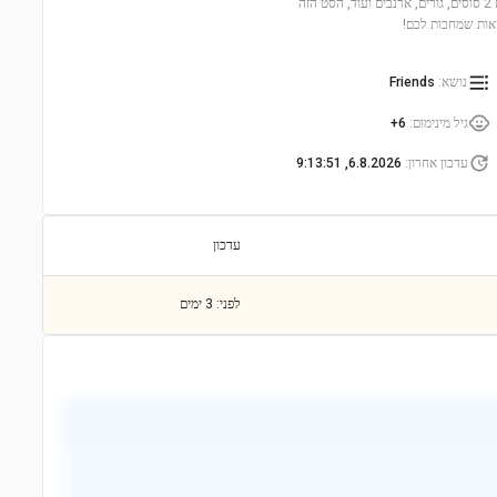
חמודים ופעילויות מגוונות. הכינו ארוחת בוקר, דאגו לגורים ורכבו עם החברות הטובות. עם 2 סוסים, גורים, ארנבים ועוד, הסט הזה
אות שמחכות לכם!
נושא
:
Friends
גיל מינימום
:
6+
עדכון אחרון
:
6.8.2026, 9:13:51
עדכון
לפני: 3 ימים