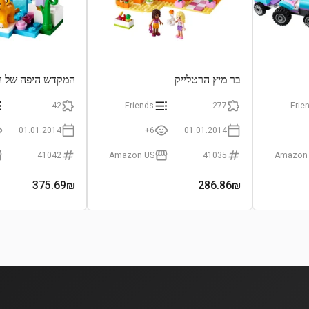
בר מיץ הרטלייק
המקדש היפה של ה
42
Friends
277
Frie
01.01.2014
6+
01.01.2014
41042
Amazon US
41035
Amazon
375.69
₪
286.86
₪