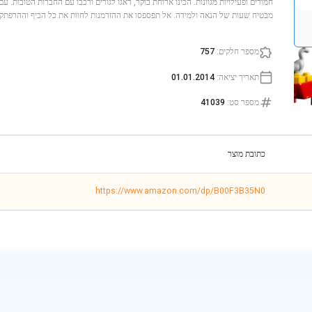
מבטיח שעות של הנאה ולמידה. אל תפספסו את ההזדמנות לחוות את כל הכיף וההרפתק
מספר חלקים
:
757
תאריך יציאה
:
01.01.2014
מספר סט
:
41039
כתובת מוצר
https://www.amazon.com/dp/B00F3B35N0