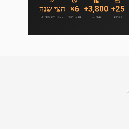
25+
3,800+
6×
חצי שנה
חנויות
סטי לגו
עדכון יומי
היסטוריית מחירים
ת