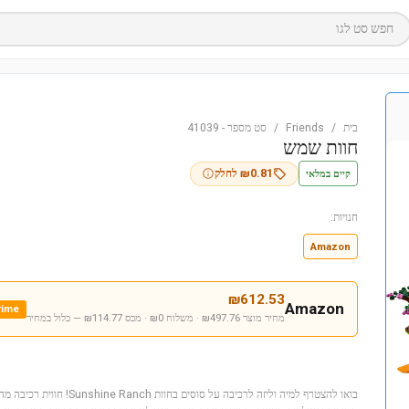
חפש סט לגו
בית
/
Friends
/
סט מספר
-
41039
חוות שמש
קיים במלאי
0.81
₪
לחלק
חנויות:
Amazon
₪
612.53
Amazon
rime
מחיר מוצר ₪497.76 · משלוח ₪0 · מכס ₪114.77
— כלול במחיר
בואו להצטרף למיה וליזה לרכיבה על