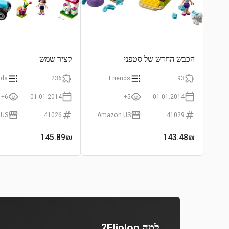
הכבש החדש של סטפני
קציר שמש
nds
236
Friends
93
6+
01.01.2014
5+
01.01.2014
 US
41026
Amazon US
41029
145.89
₪
143.48
₪
למה Fliplop?