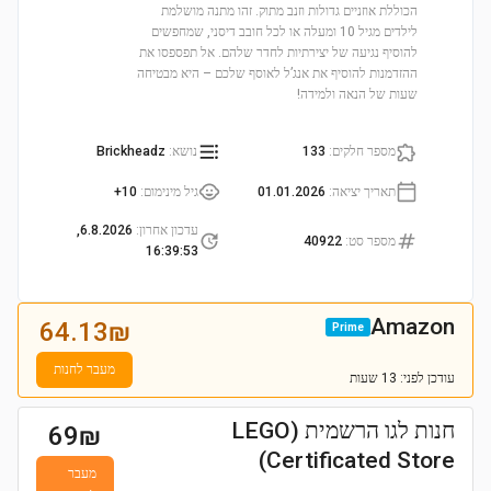
הכוללת אוזניים גדולות וזנב מתוק. זהו מתנה מושלמת
לילדים מגיל 10 ומעלה או לכל חובב דיסני, שמחפשים
להוסיף נגיעה של יצירתיות לחדר שלהם. אל תפספסו את
ההזדמנות להוסיף את אנג’ל לאוסף שלכם – היא מבטיחה
שעות של הנאה ולמידה!
מספר חלקים
:
133
נושא
:
Brickheadz
תאריך יציאה
:
01.01.2026
גיל מינימום
:
10+
עדכון אחרון
:
6.8.2026,
מספר סט
:
40922
16:39:53
Amazon
64.13
₪
Prime
מעבר לחנות
עודכן
לפני: 13 שעות
חנות לגו הרשמית (LEGO
69
₪
Certificated Store)
מעבר