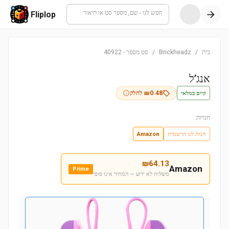
חפש לגו - שם, מספר סט או תיאור
Fliplop
בית
/
Brickheadz
/
סט מספר
-
40922
אנג’ל
קיים במלאי
0.48
₪
לחלק
חנויות:
חנות לגו הרשמית
Amazon
₪
64.13
Amazon
Prime
משלוח לא ידוע — המחיר אינו סופי