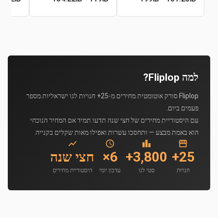
למה Fliplop?
Fliplop סורק אוטומטית מחירים מ-25+ חנויות לגו ישראליות מספר
פעמים ביום.
עם היסטוריית מחירים של חצי שנה תדעו תמיד אם המחיר הנוכחי
הוא באמת מבצע — ותחסכו עשרות ואפילו מאות שקלים בקנייה.
25+
3,800+
6×
חצי שנה
חנויות
סטי לגו
עדכון יומי
היסטוריית מחירים