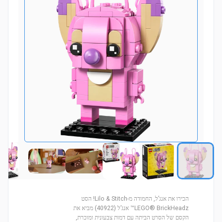
הכירו את אנג’ל, החמודה מ-Lilo & Stitch! הסט
LEGO® BrickHeadz™ אנג’ל (40922) מביא את
הקסם של הסרט הביתה עם דמות צבעונית ומוכרת,