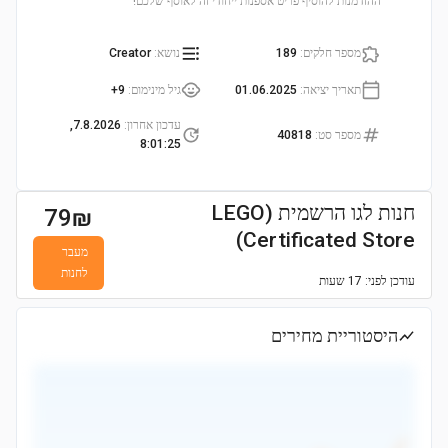
ההזדמנות להוסיף פריט אספנות ייחודי זה לאוסף שלכם!
מספר חלקים
:
189
נושא
:
Creator
תאריך יציאה
:
01.06.2025
גיל מינימום
:
9+
עדכון אחרון
:
7.8.2026,
מספר סט
:
40818
8:01:25
חנות לגו הרשמית (LEGO
79
₪
Certificated Store)
מעבר
לחנות
עודכן
לפני: 17 שעות
היסטוריית מחירים