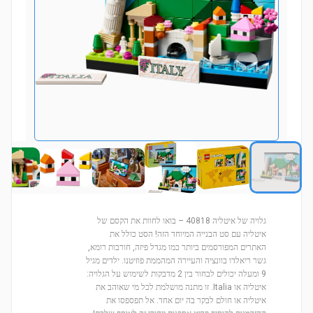
גלויה של איטליה 40818 – בואו לחוות את הקסם של
איטליה עם סט הבנייה המיוחד הזה! הסט כולל את
האתרים המפורסמים ביותר כמו מגדל פיזה, חורבות רומא,
גשר ריאלדו בוונציה והעיירה המהממת פוזיטנו. ילדים מגיל
9 ומעלה יכולים לבחור בין 2 מדבקות לשימוש על הגלויה:
איטליה או Italia. זו מתנה מושלמת לכל מי שאוהב את
איטליה או חולם לבקר בה יום אחד. אל תפספסו את