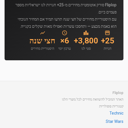
Fliplop סורק אוטומטית מחירים מ-25+ חנויות לגו ישראליות מספר
פעמים ביום.
עם היסטוריית מחירים של חצי שנה תדעו תמיד אם המחיר הנוכחי
הוא באמת מבצע — ותחסכו עשרות ואפילו מאות שקלים בקנייה.
25+
3,800+
6×
חצי שנה
חנויות
סטי לגו
עדכון יומי
היסטוריית מחירים
Fliplop
האתר המוביל להשוואת מחירים לכל מוצרי הלגו
קטגוריות פופולריות
Technic
Star Wars