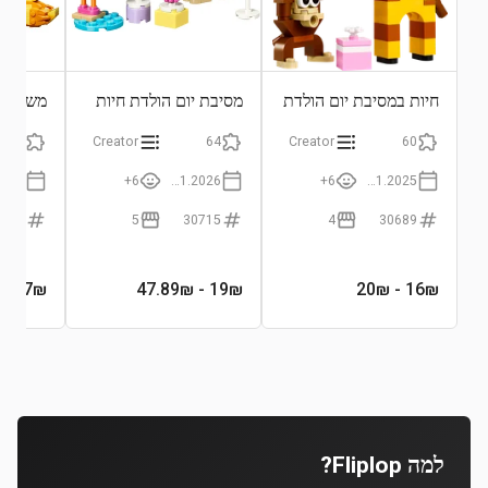
חיות במסיבת יום הולדת
מסיבת יום הולדת חיות
משפחת ב
262
Creator
64
Creator
60
6+
01.01.2026
6+
01.01.2025
0885
5
30715
4
30689
7.37
₪
- 47.89₪
19
₪
- 20₪
16
₪
למה Fliplop?