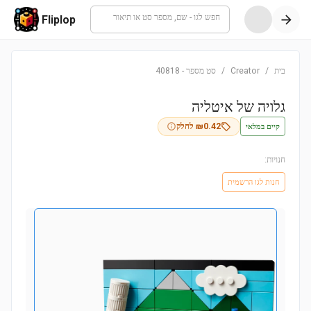
חפש לגו - שם, מספר סט או תיאור
Fliplop
בית
/
Creator
/
סט מספר
-
40818
גלויה של איטליה
קיים במלאי
0.42
₪
לחלק
חנויות:
חנות לגו הרשמית