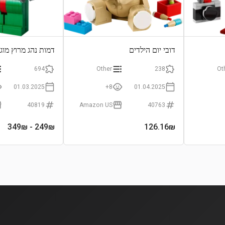
דובי יום הילדים
דמות נהג מרוץ מוג
694
Other
238
Ot
01.03.2025
8+
01.04.2025
40819
Amazon US
40763
- 349₪
249
₪
126.16
₪