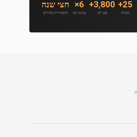
25+
3,800+
6×
חצי שנה
חנויות
סטי לגו
עדכון יומי
היסטוריית מחירים
ת