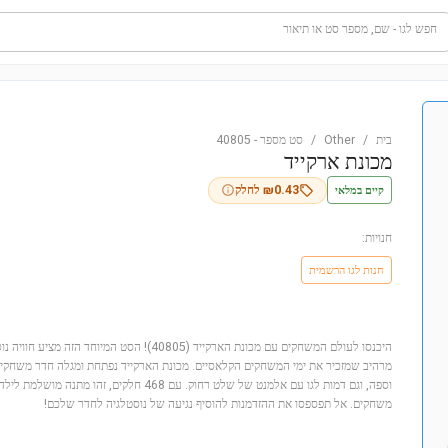
חפש לגו - שם, מספר סט או תיאור
בית
/
Other
/
סט מספר
-
40805
מכונת ארקייד
קיים במלאי
0.43
₪
לחלק
חנויות:
חנות לגו הרשמית
היכנסו לעולם המשחקים עם מכונת הארקייד (40805)! הסט 
מרהיב שמזכיר את ימי המשחקים הקלאסיים. מכונת הארקייד נפתחת ומגלה חדר משחקי
משחקים. אל תפספסו את ההזדמנות להוסיף נגיעה של נוסטלגיה לחדר שלכם!