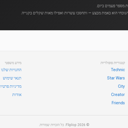
נוכחי הוא באמת מבצע — ותחסכו עשרות ואפילו מאות שקלים בקנייה.
קטגוריות פופולריות
מידע משפטי
Technic
החנויות שלנו
Star Wars
תנאי שימוש
City
מדיניות פרטיו
Creator
אודות
Friends
©
2026
Fliplop. כל הזכויות שמורות.