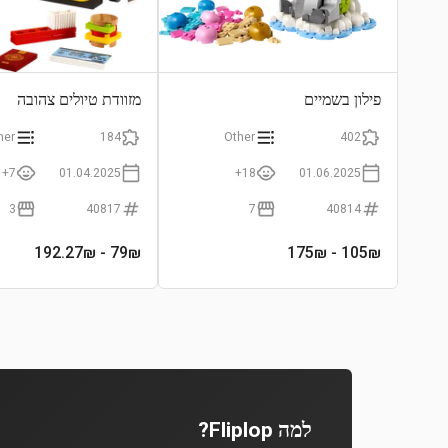
פילון בשמיים
מזוודת טיולים צהובה
her
184
Other
402
7+
01.04.2025
18+
01.06.2025
3
40817
7
40814
- 192.27₪
79
₪
- 175₪
105
₪
למה Fliplop?