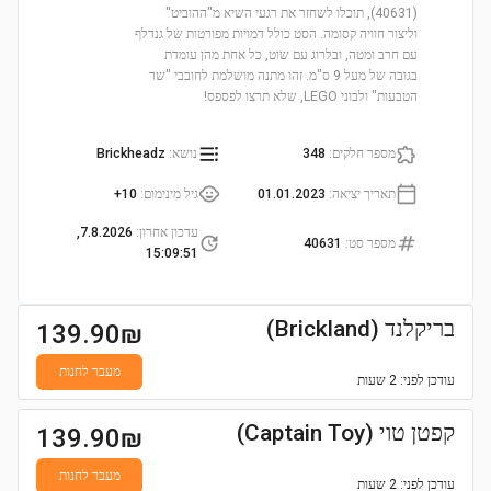
(40631), תוכלו לשחזר את רגעי השיא מ"ההוביט"
וליצור חוויה קסומה. הסט כולל דמויות מפורטות של גנדלף
עם חרב ומטה, ובלרוג עם שוט, כל אחת מהן עומדת
בגובה של מעל 9 ס"מ. זהו מתנה מושלמת לחובבי "שר
הטבעות" ולבוני LEGO, שלא תרצו לפספס!
מספר חלקים
:
348
נושא
:
Brickheadz
תאריך יציאה
:
01.01.2023
גיל מינימום
:
10+
עדכון אחרון
:
7.8.2026,
מספר סט
:
40631
15:09:51
בריקלנד (Brickland)
139.90
₪
מעבר לחנות
עודכן
לפני: 2 שעות
קפטן טוי (Captain Toy)
139.90
₪
מעבר לחנות
עודכן
לפני: 2 שעות