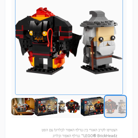
הצטרפו לקרב האגדי בין גנדלף האפור לבלרוג! עם הסט
LEGO® BrickHeadz™ גנדלף האפור ובלרוג