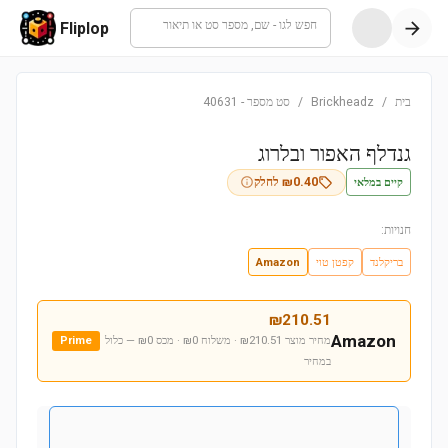
חפש לגו - שם, מספר סט או תיאור
Fliplop
בית
/
Brickheadz
/
סט מספר
-
40631
גנדלף האפור ובלרוג
קיים במלאי
0.40
₪
לחלק
חנויות:
בריקלנד
קפטן טוי
Amazon
₪
210.51
Amazon
מחיר מוצר ₪210.51 · משלוח ₪0 · מכס ₪0
— כלול
Prime
במחיר