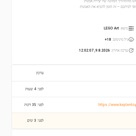
בריקים של יצירת המופת של מונה. עם 3,179 חלקים, תיהנו מהתהליך המהנה של יצירת אמנות
פי לביתכם – זה הזמן להביא את האמנות
נושא
:
LEGO Art
גיל מינימום
:
18+
עדכון אחרון
:
9.8.2026, 12:02:07
עדכון
לפני: 4 שעות
לפני: 35 דקות
לפני: 3 ימים