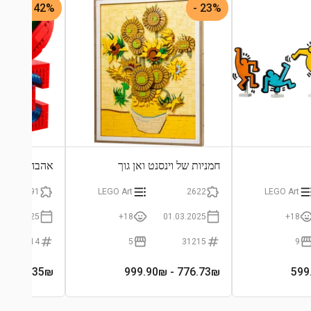
42% -
23% -
חמניות של וינסנט ואן גוך
אהבה
791
LEGO Art
2622
LEGO Art
01.01.2025
18+
01.03.2025
18+
31214
5
31215
9
- 399.90₪
235
₪
- 999.90₪
776.73
₪