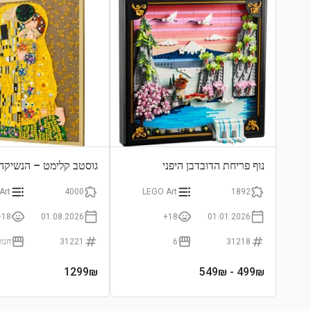
התחבר לצפייה בגרף
נוף פריחת הדובדבן היפני
גוסטב קלימט – הנשיקה
Art
4000
LEGO Art
1892
18+
01.08.2026
18+
01.01.2026
31221
6
31218
1299
₪
- 549₪
499
₪