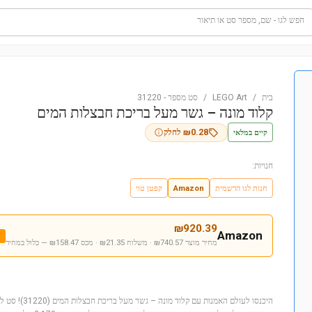
חפש לגו - שם, מספר סט או תיאור
בית
/
LEGO Art
/
סט מספר
-
31220
קלוד מונה – גשר מעל בריכת חבצלות המים
קיים במלאי
0.28
₪
לחלק
חנויות:
חנות לגו הרשמית
Amazon
קפטן טוי
₪
920.39
Amazon
מחיר מוצר ₪740.57 · משלוח ₪21.35 · מכס ₪158.47
— כלול במחיר
היכנסו לעולם האמנו