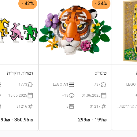
42% -
34% -
טיגריס
דמויות רוקדות
1773
LEGO Art
737
LEGO 
15.05.2025
18+
01.06.2025
חנות לגו הרשמית (LEGO Certificated Store)
31217
5
31216
- 599.90₪
350.95
₪
- 299₪
199
₪