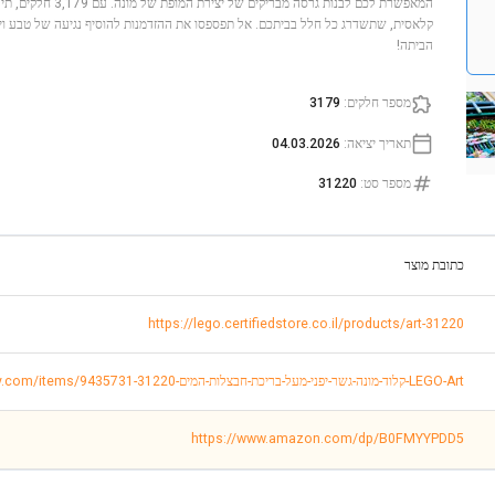
המאפשרת לכם לבנות גרסה מ
קלאסית, שתשדרג כל חלל בביתכם. אל תפספסו את ההזדמנות להוסיף נגיעה של טבע ויו
הביתה!
מספר חלקים
:
3179
תאריך יציאה
:
04.03.2026
מספר סט
:
31220
כתובת מוצר
https://lego.certifiedstore.co.il/products/art-31220
https://www.keptentoy.com/items/9435731-קלוד-מונה-גשר-יפני-מעל-בריכת-חבצלות-המים-31220-LEGO-Art
https://www.amazon.com/dp/B0FMYYPDD5