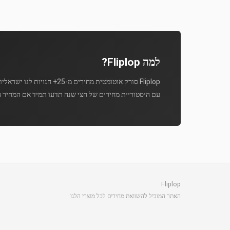
למה Fliplop?
Fliplop סורק אוטומטית מחירים מ-25+ חנויות לגו ישראליות מספר פעמים ביום.
עם היסטוריית מחירים של חצי שנה תדעו תמיד אם המחיר ה
Fliplop
האתר המוביל להשוואת מחירים לכל מוצרי הלגו