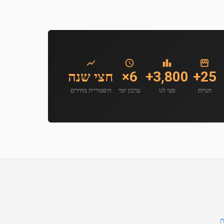
25+
3,800+
6×
חצי שנה
חנויות
סטי לגו
עדכון יומי
היסטוריית מחירים
ת