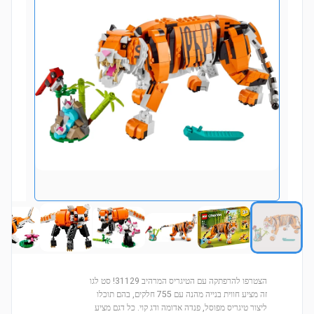
הצטרפו להרפתקה עם הטיגריס המרהיב 31129! סט לגו
זה מציע חווית בנייה מהנה עם 755 חלקים, בהם תוכלו
ליצור טיגריס מפוסל, פנדה אדומה ודג קוי. כל דגם מציע