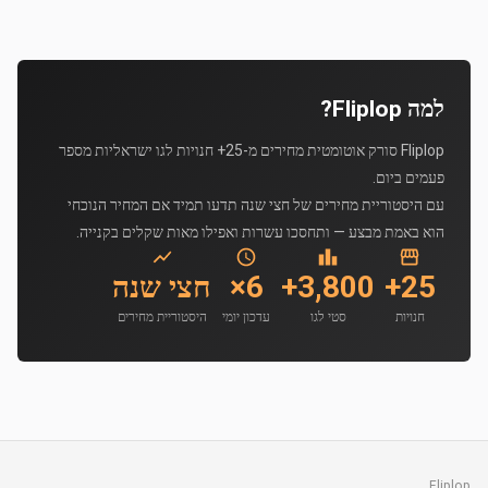
למה Fliplop?
Fliplop סורק אוטומטית מחירים מ-25+ חנויות לגו ישראליות מספר
פעמים ביום.
עם היסטוריית מחירים של חצי שנה תדעו תמיד אם המחיר הנוכחי
הוא באמת מבצע — ותחסכו עשרות ואפילו מאות שקלים בקנייה.
25+
3,800+
6×
חצי שנה
חנויות
סטי לגו
עדכון יומי
היסטוריית מחירים
Fliplop