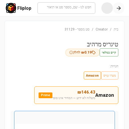
חפש לגו - שם, מספר סט או תיאור
Fliplop
בית
/
Creator
/
סט מספר
-
31129
טיגריס מרהיב
קיים במלאי
0.19
₪
לחלק
חנויות:
מטרו טויס
Amazon
₪
146.43
Amazon
Prime
משלוח לא ידוע — המחיר אינו סופי