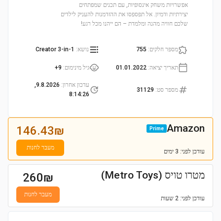
אפשרויות משחק אינסופיות, עם תכנים שמפתחים
יצירתיות ודמיון. אל תפספסו את ההזדמנות להעניק לילדים
שלכם חוויה מהנה ומלמדת – הם ייהנו מכל רגע!
מספר חלקים
:
755
נושא
:
Creator 3-in-1
תאריך יציאה
:
01.01.2022
גיל מינימום
:
9+
עדכון אחרון
:
9.8.2026,
מספר סט
:
31129
8:14:26
Amazon
146.43
₪
Prime
מעבר לחנות
עודכן
לפני: 3 ימים
מטרו טויס (Metro Toys)
260
₪
מעבר לחנות
עודכן
לפני: 2 שעות