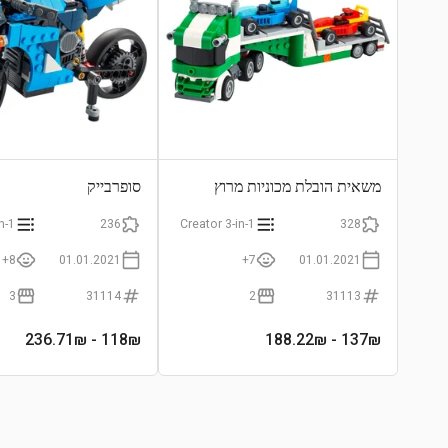
משאית הובלת מכוניות מרוץ
סופרבייק
n-1
236
Creator 3-in-1
328
8+
01.01.2021
7+
01.01.2021
3
31114
2
31113
- 236.71₪
118
₪
- 188.22₪
137
₪