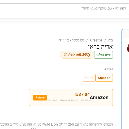
חפש לגו - שם, מספר סט או תיאור
בית
/
Creator
/
סט מספר
-
31112
אריה פראי
קיים במלאי
0.39
₪
לחלק
חנויות:
Amazon
ג'וי טוי
₪
87.04
Amazon
Prime
משלוח לא ידוע — המחיר אינו סופי
הצטרפו להרפתקה פראית עם ה-Wild Lion (31112)! סט לגו