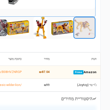
חנות
מחיר
כתובת מוצר
dp/B08HVZNRGP
₪87.04
Amazon
Prime
ג'וי טוי (Joytoy)
₪99
https://www.joytoy.co.il/product/לגו-דגם-31112-legoסדרת-קריאטור-אריה-פראי-lion
היסטוריית מחירים