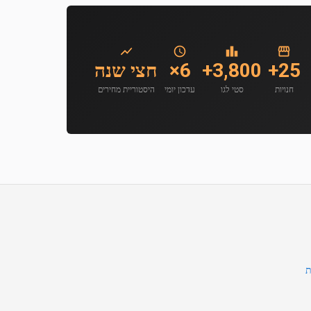
25+
3,800+
6×
חצי שנה
חנויות
סטי לגו
עדכון יומי
היסטוריית מחירים
ת