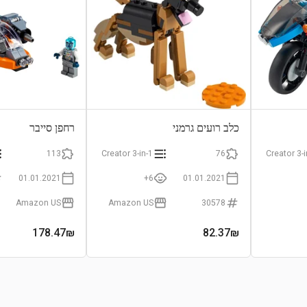
כלב רועים גרמני
רחפן סייבר
113
Creator 3-in-1
76
Creator 3-i
01.01.2021
6+
01.01.2021
Amazon US
Amazon US
30578
178.47
₪
82.37
₪