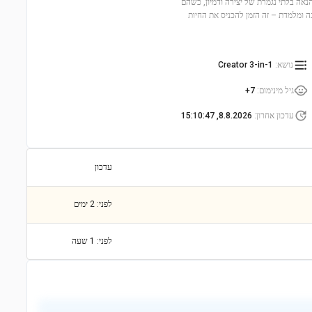
יחודיות. עם 224 חלקים, הילדים ייהנו מהנאה בלתי נגמרת של יצירה ודמיון, כשהם
 ומלמדת – זה הזמן להכניס את החיות
נושא
:
Creator 3-in-1
גיל מינימום
:
7+
עדכון אחרון
:
8.8.2026, 15:10:47
עדכון
לפני: 2 ימים
לפני: 1 שעה