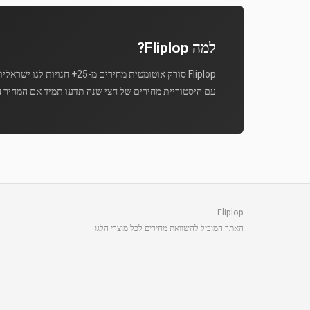
למה Fliplop?
Fliplop סורק אוטומטית מחירים מ-25+ חנויות לגו ישראליות מספר פעמים ביום.
עם היסטוריית מחירים של חצי שנה תדעו תמיד אם המחיר ה
Fliplop
האתר המוביל להשוואת מחירים לכל מוצרי הלגו