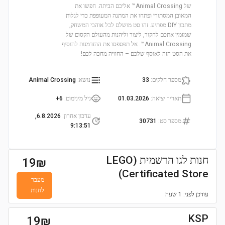
של Animal Crossing™ אליכם הביתה. חפשו את
המאובן המסתורי ופתחו את המתנה המעופפת כדי לגלות
מתכון DIY מפתיע. זהו סט מושלם לכל אוהבי המשחק,
שמזמין אתכם לחקור, ליצור וליהנות מהעולם הקסום של
Animal Crossing™. אל תפספסו את ההזדמנות להוסיף
את הסט הזה לאוסף שלכם – החוויה מחכה לכם!
מספר חלקים
:
33
נושא
:
Animal Crossing
תאריך יציאה
:
01.03.2026
גיל מינימום
:
6+
עדכון אחרון
:
6.8.2026,
מספר סט
:
30731
9:13:51
חנות לגו הרשמית (LEGO
19
₪
Certificated Store)
מעבר
לחנות
עודכן
לפני: 1 שעה
KSP
19
₪