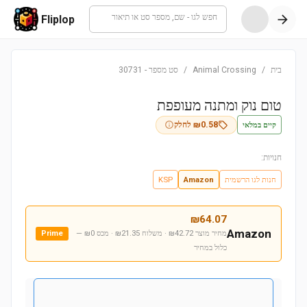
חפש לגו - שם, מספר סט או תיאור
Fliplop
בית
/
Animal Crossing
/
סט מספר
-
30731
טום נוק ומתנה מעופפת
קיים במלאי
0.58
₪
לחלק
חנויות:
חנות לגו הרשמית
Amazon
KSP
₪
64.07
Amazon
מחיר מוצר ₪42.72 · משלוח ₪21.35 · מכס ₪0
—
Prime
כלול במחיר