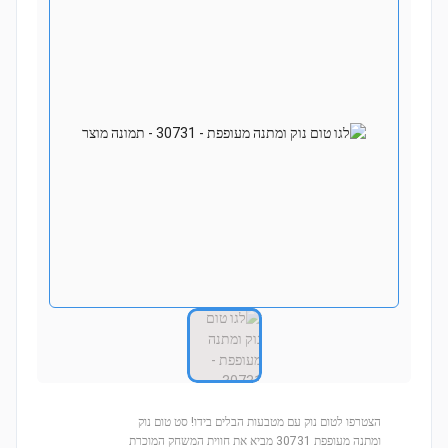
הצטרפו לטום נוק עם מטבעות הבלים בידו! סט טום נוק
ומתנה מעופפת 30731 מביא את חווית המשחק המוכרת