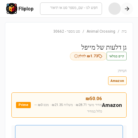
חפש לגו - שם, מספר סט או תיאור
Fliplop
בית
/
Animal Crossing
/
סט מספר
-
30662
גן דלעות של מייפל
קיים במלאי
1.73
₪
לחלק
חנויות:
Amazon
₪
50.06
Amazon
מחיר מוצר ₪28.71 · משלוח ₪21.35 · מכס ₪0
—
Prime
כלול במחיר