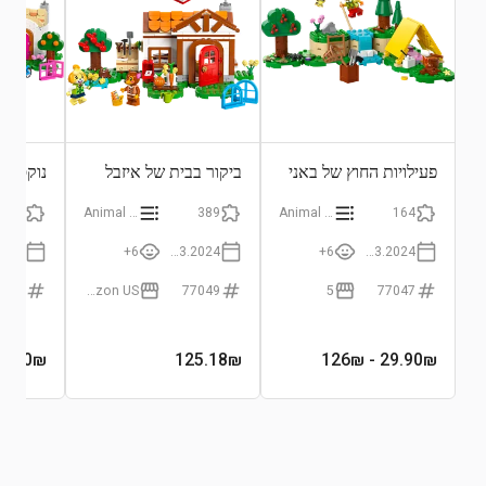
פעילויות החוץ של באני
ביקור בבית של איזבל
נוקס קר
רוזי
535
Animal Crossing
389
Animal Crossing
164
6+
01.03.2024
6+
01.03.2024
7050
Amazon US
77049
5
77047
8.90
₪
125.18
₪
- 126₪
29.90
₪