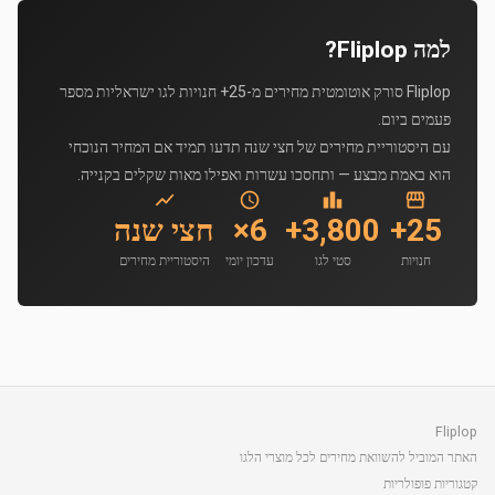
למה Fliplop?
Fliplop סורק אוטומטית מחירים מ-25+ חנויות לגו ישראליות מספר
פעמים ביום.
עם היסטוריית מחירים של חצי שנה תדעו תמיד אם המחיר הנוכחי
הוא באמת מבצע — ותחסכו עשרות ואפילו מאות שקלים בקנייה.
25+
3,800+
6×
חצי שנה
חנויות
סטי לגו
עדכון יומי
היסטוריית מחירים
Fliplop
האתר המוביל להשוואת מחירים לכל מוצרי הלגו
קטגוריות פופולריות