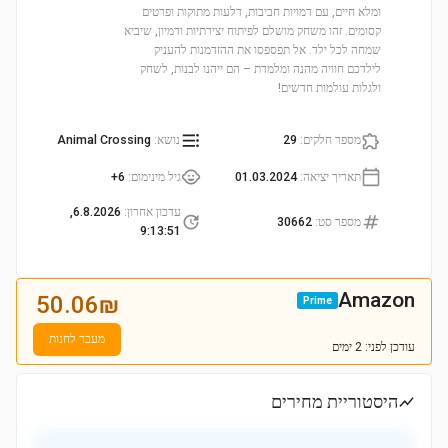
ומלא חיים, עם דמויות חביבות, דלעות מתוקות ופרטים
קסומים. זהו משחק מושלם לפיתוח יצירתיות ודמיון, שיביא
שמחה לכל ילד. אל תפספסו את ההזדמנות להעניק
לילדכם חוויה מהנה ומלמדת – הם ייהנו לבנות, לשחק
ולגלות עולמות חדשים!
מספר חלקים
:
29
נושא
:
Animal Crossing
תאריך יציאה
:
01.03.2024
גיל מינימום
:
6+
עדכון אחרון
:
6.8.2026,
מספר סט
:
30662
9:13:51
Amazon
50.06
₪
Prime
מעבר לחנות
עודכן
לפני: 2 ימים
היסטוריית מחירים