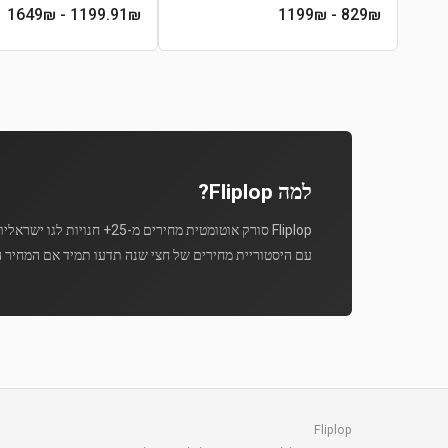
- 1649₪
1199.91
₪
- 1199₪
829
₪
למה Fliplop?
Fliplop סורק אוטומטית מחירים מ-25+ חנויות לגו ישראליות מספר פעמים ביום.
עם היסטוריית מחירים של חצי שנה תדעו תמיד אם המחיר ה
Fliplop