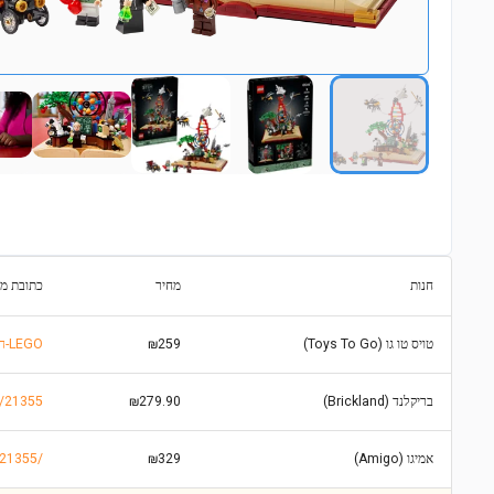
חנות
מחיר
כתובת מו
טויס טו גו (Toys To Go)
₪259
https://www.toystogo.co.il/items/7875231-לגו-Ideas-האבולוציה-של-המדעים-21355-LEGO
בריקלנד (Brickland)
₪279.90
s/21355
אמיגו (Amigo)
₪329
https://www.amigo.co.il/product/לגו-רעיונ