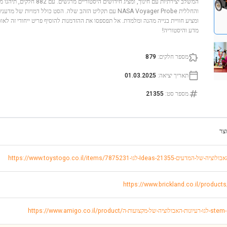
המשלב יצירתיות עם חינוך, ומציג חידו
והחללית NASA Voyager Probe עם תקליט הזהב שלה. הסט כולל דמויות 
ומציע חוויית בנייה מהנה ומלמדת. אל תפספסו את ההזדמנות להוסיף פריט ייחודי זה ל
מדע והיסטוריה!
מספר חלקים
:
879
תאריך יציאה
:
01.03.2025
מספר סט
:
21355
צר
https://www.brickland.co.il/product
ות-האבולוציה-של-מקצועות-ה-stem-21355/