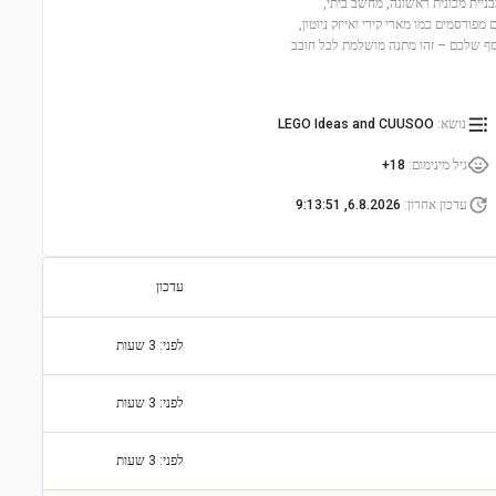
שים היסטוריים מרגשים. עם 882 חלקים, תיהנו מבניית מכונית ראשונה, מחשב ביתי,
של מדענים מפורסמים כמו מארי קירי ואייזק ניוטון,
אוסף שלכם – זהו מתנה מושלמת לכל חובב
נושא
:
LEGO Ideas and CUUSOO
גיל מינימום
:
18+
עדכון אחרון
:
6.8.2026, 9:13:51
עדכון
לפני: 3 שעות
לפני: 3 שעות
לפני: 3 שעות