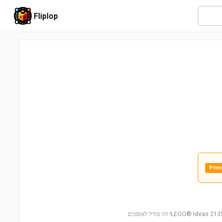
Fliplop
Prim
גלו את האבולוציה של STEM (מדע, טכנולוגיה, הנדסה ומתמטיקה) עם הסט המיוחד LEGO® Ideas 21355! זהו מודל לאספנים