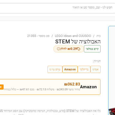
חפש לגו - שם, מספר סט או תיאור
בית
/
LEGO Ideas and CUUSOO
/
סט מספר
-
21355
האבולוציה של STEM
קיים במלאי
0.29
₪
לחלק
חנויות:
אמיגו
בריקלנד
Amazon
טויס טו גו
₪
362.83
Amazon
e
מחיר מוצר ₪243.09 · משלוח ₪72.13 · מכס ₪47.61
— כלול במחיר