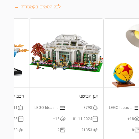
לכל הסטים בקטגוריה ←
הגן הבוטני
רכב ירח מעו
211
LEGO Ideas and CUUSOO
3793
LEGO Ideas and CUUSOO
01.07.2025
18+
01.11.2024
18+
40789
2
21353
8