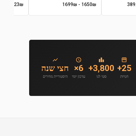
190.23
₪
- 1699₪
1650
₪
25+
3,800+
6×
חצי שנה
חנויות
סטי לגו
עדכון יומי
היסטוריית מחירים