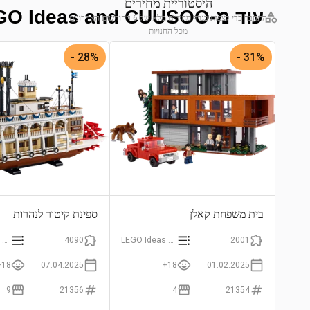
היסטוריית מחירים
עוד מ-LEGO Ideas and CUUSOO
התחבר כדי לצפות בגרף מחירים מלא של 6 החודשים האחרונים
מכל החנויות
התחבר לצפייה בגרף
28% -
31% -
בית משפחת קאלן
ספינת קיטור לנהרות
LEGO Ideas and CUUSOO
4090
LEGO Ideas and CUUSOO
2001
18+
07.04.2025
18+
01.02.2025
9
21356
4
21354