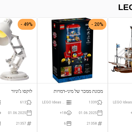
49% -
20% -
מכונת ממכר של מיני-דמויות
לוקסו ג'וניור
613
LEGO Ideas and CUUSOO
1339
01.06.2025
18+
01.06.2025
21357
6
21358