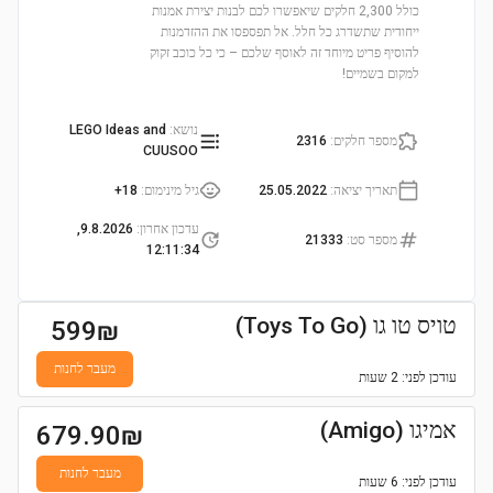
כולל 2,300 חלקים שיאפשרו לכם לבנות יצירת אמנות
ייחודית שתשדרג כל חלל. אל תפספסו את ההזדמנות
להוסיף פריט מיוחד זה לאוסף שלכם – כי כל כוכב זקוק
למקום בשמיים!
נושא
:
LEGO Ideas and
מספר חלקים
:
2316
CUUSOO
תאריך יציאה
:
25.05.2022
גיל מינימום
:
18+
עדכון אחרון
:
9.8.2026,
מספר סט
:
21333
12:11:34
טויס טו גו (Toys To Go)
599
₪
מעבר לחנות
עודכן
לפני: 2 שעות
אמיגו (Amigo)
679.90
₪
מעבר לחנות
עודכן
לפני: 6 שעות