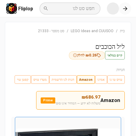
חפש סט לגו
Fliplop
בית
/
LEGO Ideas and CUUSOO
/
סט מספר
-
21333
ליל הכוכבים
קיים במלאי
0.26
₪
לחלק
חנויות:
טויס טו גו
אמיגו
Amazon
חנות לגו הרשמית
מטרו טויס
קפטן טוי
₪
686.97
Amazon
Prime
משלוח לא ידוע — המחיר אינו סופי