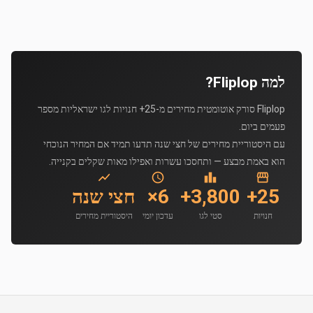
למה Fliplop?
Fliplop סורק אוטומטית מחירים מ-25+ חנויות לגו ישראליות מספר
פעמים ביום.
עם היסטוריית מחירים של חצי שנה תדעו תמיד אם המחיר הנוכחי
הוא באמת מבצע — ותחסכו עשרות ואפילו מאות שקלים בקנייה.
25+
3,800+
6×
חצי שנה
חנויות
סטי לגו
עדכון יומי
היסטוריית מחירים