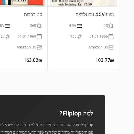
מנוע 4.5V עם גלגלים
סט רכבות
.5V
365
4.5V
15
127
01.01.1969
100
01.01.1966
Amazon US
Amazon US
163.02
₪
103.77
₪
למה Fliplop?
Fliplop סורק אוטומטית מחירים מ-25+ חנויות לגו ישראליות מספר פעמים ביום.
עם היסטוריית מחירים של חצי שנה תדעו תמיד אם המחיר ה