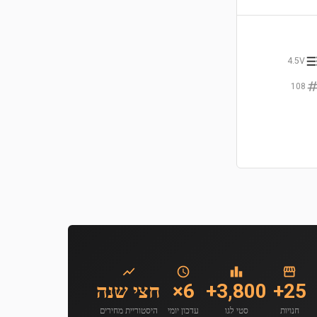
4.5V
108
25+
3,800+
6×
חצי שנה
חנויות
סטי לגו
עדכון יומי
היסטוריית מחירים