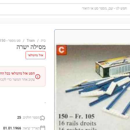
חפש לגו - שם, מספר סט או תיאור
בית
/
Train
/
סט מספר
-
150
מסילה ישרה
אזל מהמלאי
הסט אזל מהמלאי בכל החנו
עקוב אחר המוצר כדי לקבל
-
מספר חלקים
:
25
תאריך יציאה
:
01.01.1966