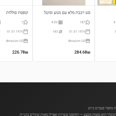
סט רכבת מלא עם מנוע וסיגנל
קופסת סוללות
1
4.5V
187
4
01.01.1976
183
01.01.1976
Amazon US
Amazon US
226.78
₪
284.68
₪
נוכחי הוא באמת מבצע — ותחסכו עשרות ואפילו מאות שקלים בקנייה.