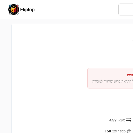
Fliplop
יות
 התראה ברגע שיחזור למכירה
נושא
:
4.5V
מספר סט
:
150