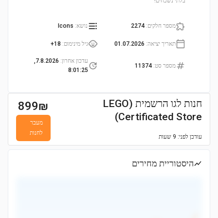
בלתי נשכחים!
מספר חלקים
:
2274
נושא
:
Icons
תאריך יציאה
:
01.07.2026
גיל מינימום
:
18+
עדכון אחרון
:
7.8.2026,
מספר סט
:
11374
8:01:25
חנות לגו הרשמית (LEGO
899
₪
Certificated Store)
מעבר
לחנות
עודכן
לפני: 9 שעות
היסטוריית מחירים