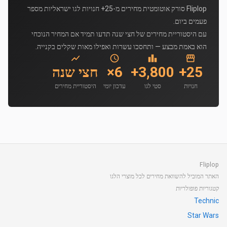
Fliplop סורק אוטומטית מחירים מ-25+ חנויות לגו ישראליות מספר
פעמים ביום.
עם היסטוריית מחירים של חצי שנה תדעו תמיד אם המחיר הנוכחי
הוא באמת מבצע — ותחסכו עשרות ואפילו מאות שקלים בקנייה.
25+
3,800+
6×
חצי שנה
חנויות
סטי לגו
עדכון יומי
היסטוריית מחירים
Fliplop
האתר המוביל להשוואת מחירים לכל מוצרי הלגו
קטגוריות פופולריות
Technic
Star Wars