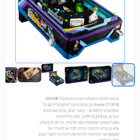
היכנסו לעולם הנוסטלגיה עם מכונת פינבול LEGO®
Icons (11374)! בנו מכונת פינבול פונקציונלית עם כל
האלמנטים הקלאסיים – משגר קפיצי, פינים מסתובבים
וגשרים. עם 2,274 חלקים, הסט כולל דמויות
אסטרונאוטים שמוסיפות קסם למשחק. זהו לא רק משחק,
אלא גם פריט דקורטיבי מרהיב לבית או למשרד. אל
תפספסו את ההזדמנות להחיות את הזיכרונות וליצור רגעים