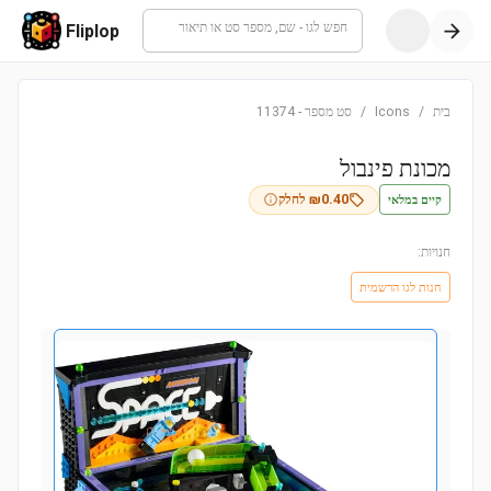
חפש לגו - שם, מספר סט או תיאור
Fliplop
בית
/
Icons
/
סט מספר
-
11374
מכונת פינבול
קיים במלאי
0.40
₪
לחלק
חנויות:
חנות לגו הרשמית