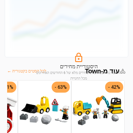
היסטוריית מחירים
עוד מ-Town
לכל הסטים בקטגוריה ←
התחבר כדי לצפות בגרף מחירים מלא של 6 החודשים האחרונים
מכל החנויות
71% -
63% -
42% -
התחבר לצפייה בגרף