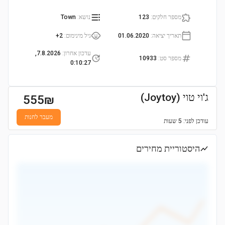
מספר חלקים
:
123
נושא
:
Town
תאריך יציאה
:
01.06.2020
גיל מינימום
:
2+
עדכון אחרון
:
7.8.2026,
מספר סט
:
10933
0:10:27
ג'וי טוי (Joytoy)
555
₪
מעבר לחנות
עודכן
לפני: 5 שעות
היסטוריית מחירים