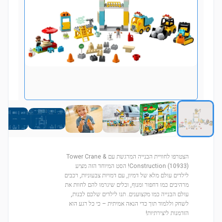
הצטרפו לחוויית הבנייה המרגשת עם Tower Crane &
Construction (10933)! הסט המיוחד הזה מציע
לילדים עולם מלא של דמיון, עם דמויות צבעוניות, רכבים
מרהיבים כמו דחפור ומנוף, וכלים שיגרמו להם לחוות את
עולם הבנייה כמו מקצוענים. תנו לילדים שלכם לבנות,
לשחק וללמוד תוך כדי הנאה אמיתית – כי כל רגע הוא
הזדמנות ליצירתיות!