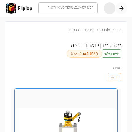
חפש לגו - שם, מספר סט או תיאור
Fliplop
בית
/
Duplo
/
סט מספר
-
10933
מגדל מנוף ואתר בנייה
קיים במלאי
4.51
₪
לחלק
חנויות:
ג'וי טוי