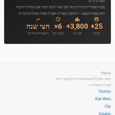
פעמים ביום.
עם היסטוריית מחירים של חצי שנה תדעו תמיד אם המחיר הנוכחי
הוא באמת מבצע — ותחסכו עשרות ואפילו מאות שקלים בקנייה.
25+
3,800+
6×
חצי שנה
חנויות
סטי לגו
עדכון יומי
היסטוריית מחירים
Fliplop
האתר המוביל להשוואת מחירים לכל מוצרי הלגו
קטגוריות פופולריות
Technic
Star Wars
City
Creator