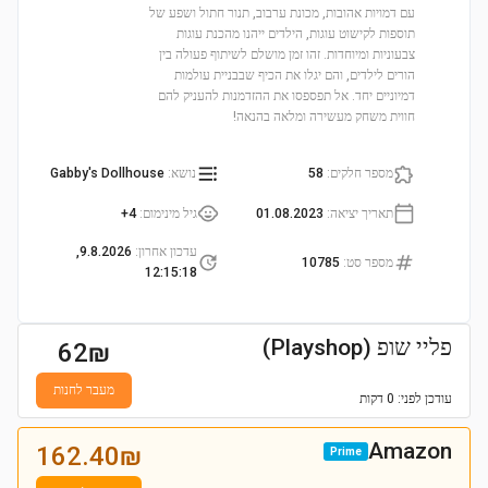
עם דמויות אהובות, מכונת ערבוב, תנור חתול ושפע של
תוספות לקישוט עוגות, הילדים ייהנו מהכנת עוגות
צבעוניות ומיוחדות. זהו זמן מושלם לשיתוף פעולה בין
הורים לילדים, והם יגלו את הכיף שבבניית עולמות
דמיוניים יחד. אל תפספסו את ההזדמנות להעניק להם
חווית משחק מעשירה ומלאה בהנאה!
מספר חלקים
:
58
נושא
:
Gabby's Dollhouse
תאריך יציאה
:
01.08.2023
גיל מינימום
:
4+
עדכון אחרון
:
9.8.2026,
מספר סט
:
10785
12:15:18
פליי שופ (Playshop)
62
₪
מעבר לחנות
עודכן
לפני: 0 דקות
Amazon
162.40
₪
Prime