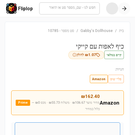
חפש לגו - שם, מספר סט או תיאור
Fliplop
בית
/
Gabby's Dollhouse
/
סט מספר
-
10785
כיף לאפות עם קייקי
קיים במלאי
1.07
₪
לחלק
חנויות:
פליי שופ
Amazon
₪
162.40
Amazon
מחיר מוצר ₪106.67 · משלוח ₪55.73 · מכס ₪0
—
Prime
כלול במחיר