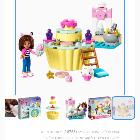
הצטרפו לכיף לאפות עם קייקי (10785) – סט לגו מהנה
שייקח את הילדים למסע של יצירתיות במטבח של גבי!