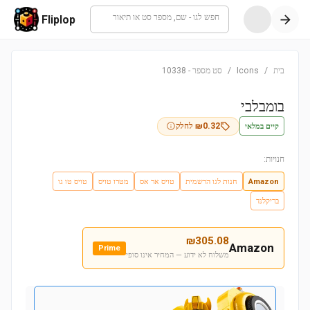
חפש לגו - שם, מספר סט או תיאור
Fliplop
בית
/
Icons
/
סט מספר
-
10338
בומבלבי
קיים במלאי
0.32
₪
לחלק
חנויות:
Amazon
חנות לגו הרשמית
טויס אר אס
מטרו טויס
טויס טו גו
בריקלנד
₪
305.08
Amazon
Prime
משלוח לא ידוע — המחיר אינו סופי