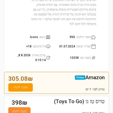
המושלם למעריצי העולמות המופלאים של טרנספורמרס,
מציע חווית בנייה מהנה ומאתגרת. עם דמויות אהובות,
פרטים מדויקים ואפשרויות משחק אינסופיות, כל רגע עם
בומבלבי הוא חגיגה של יצירתיות ודמיון. אל תפספסו את
ההזדמנות להוסיף את הסט הזה לאוסף שלכם – זהו מתנה
מושלמת לכל חובב לגו!
מספר חלקים
:
950
נושא
:
Icons
תאריך יציאה
:
01.07.2024
גיל מינימום
:
18+
עדכון אחרון
:
8.8.2026,
מספר סט
:
10338
0:10:14
Amazon
305.08
₪
Prime
מעבר לחנות
עודכן
לפני: 1 יום
טויס טו גו (Toys To Go)
398
₪
מעבר לחנות