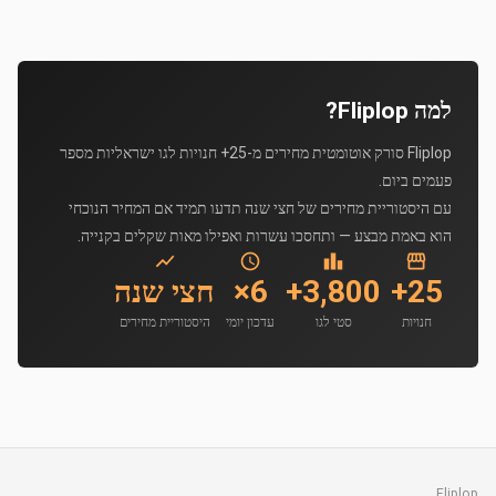
למה Fliplop?
Fliplop סורק אוטומטית מחירים מ-25+ חנויות לגו ישראליות מספר
פעמים ביום.
עם היסטוריית מחירים של חצי שנה תדעו תמיד אם המחיר הנוכחי
הוא באמת מבצע — ותחסכו עשרות ואפילו מאות שקלים בקנייה.
25+
3,800+
6×
חצי שנה
חנויות
סטי לגו
עדכון יומי
היסטוריית מחירים
Fliplop