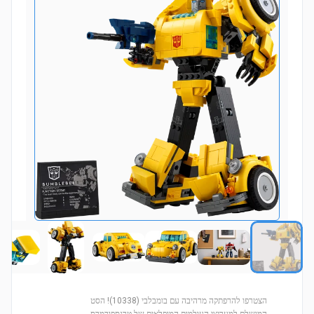
הצטרפו להרפתקה מרהיבה עם בומבלבי (10338)! הסט