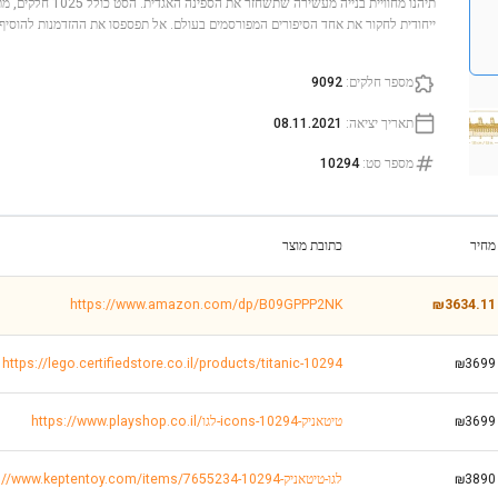
ייחודית לחקור את אחד הסיפורים המפורסמים בעולם. אל תפספסו את ההזדמנות להוסיף
מספר חלקים
:
9092
תאריך יציאה
:
08.11.2021
מספר סט
:
10294
מחיר
כתובת מוצר
https://www.amazon.com/dp/B09GPPP2NK
₪3634.11
https://lego.certifiedstore.co.il/products/titanic-10294
₪3699
₪3699
https://www.playshop.co.il/לגו-icons-טיטאניק-10294
₪3890
https://www.keptentoy.com/items/7655234-לגו-טיטאניק-10294