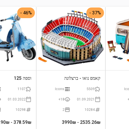
46% -
37% -
קאמפ נואו - ברצלונה
וספה 125
1107
Icons
5509
Ic
01.03.2022
18+
01.09.2021
10298
2
10284
- 699.90₪
378.59
₪
- 3990₪
2535.26
₪