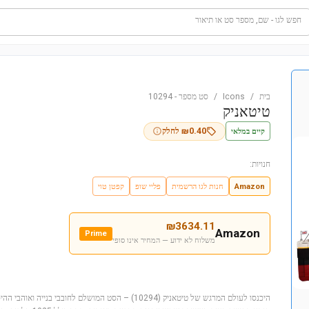
חפש לגו - שם, מספר סט או תיאור
בית
/
Icons
/
סט מספר
-
10294
טיטאניק
קיים במלאי
0.40
₪
לחלק
חנויות:
Amazon
חנות לגו הרשמית
פליי שופ
קפטן טוי
₪
3634.11
Amazon
Prime
משלוח לא ידוע — המחיר אינו סופי
היכנסו לעולם המרגש של טיטאניק (10294) – הסט המושלם לחובבי 