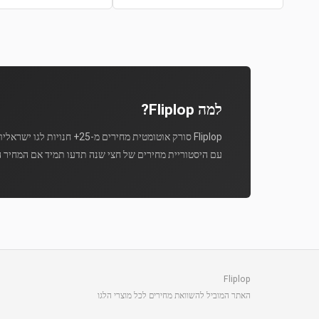
למה Fliplop?
Fliplop סורק אוטומטית מחירים מ-25+ חנויות לגו ישראליות מספר פעמים ביום.
עם היסטוריית מחירים של חצי שנה תדעו תמיד אם המחיר ה
Fliplop
האתר המוביל להשוואת מחירים לכל מוצרי הלגו