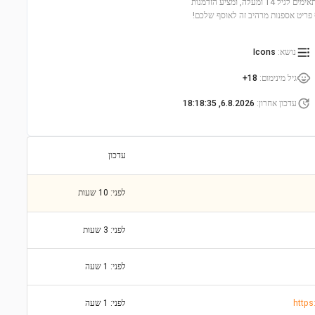
תיהנו מחוויית בנייה מעשירה שתשחזר את הספינה האגדית. הסט כולל 1025 חלקים, מתאימים לגיל 14 ומעלה, ומציע הזדמנות
 פריט אספנות מרהיב זה לאוסף שלכם!
נושא
:
Icons
גיל מינימום
:
18+
עדכון אחרון
:
6.8.2026, 18:18:35
עדכון
לפני: 10 שעות
לפני: 3 שעות
לפני: 1 שעה
לפני: 1 שעה