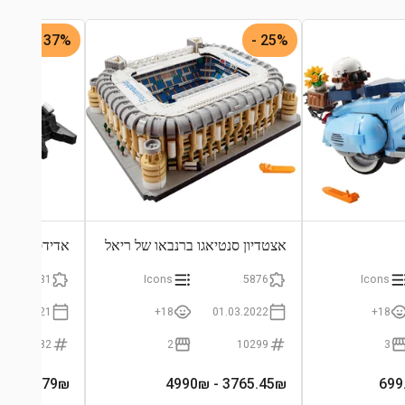
37% -
25% -
אצטדיון סנטיאגו ברנבאו של ריאל
אדידס אוריג
מדריד
731
Icons
5876
Icons
01.07.2021
18+
01.03.2022
18+
10282
2
10299
3
- 699.90₪
446.79
₪
- 4990₪
3765.45
₪