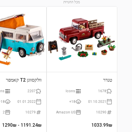
מכל החנויות
התחבר לצפייה בגרף
טנדר
וולקסווגן T2 קאמפר
ons
2207
Icons
1678
18+
01.01.2022
18+
01.10.2021
2
10279
Amazon US
10290
- 1290₪
1191.24
₪
1033.99
₪