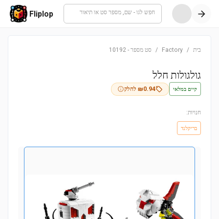
חפש לגו - שם, מספר סט או תיאור
Fliplop
בית
/
Factory
/
סט מספר
-
10192
גולגולות חלל
קיים במלאי
0.94
₪
לחלק
חנויות:
בריקלנד