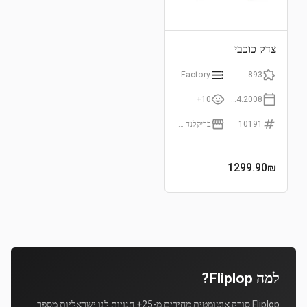
צדק כוכבי
Factory
893
10+
21.04.2008
10191
בריקלנד (Brickland)
1299.90
₪
למה Fliplop?
Fliplop סורק אוטומטית מחירים מ-25+ חנויות לגו ישראליות מספר