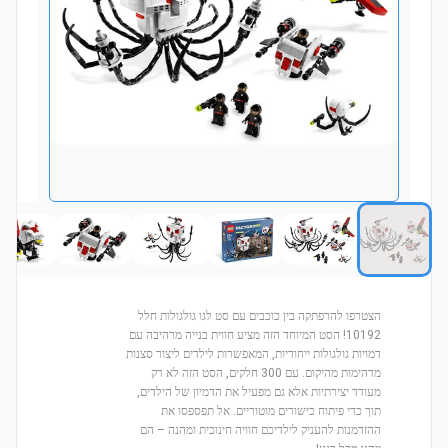
הצטרפו להרפתקה בין כוכבים עם סט לגו גולגולות חלל
10192! הסט המיוחד הזה מציע חווית בנייה מרהיבה עם
דמויות גולגולות ייחודיות, המאפשרות לילדים ליצור סצנות
מדהימות מהיקום. עם 300 חלקים, הסט הזה לא רק
מעודד יצירתיות אלא גם מפעיל את הדמיון של הילדים,
תוך כדי פיתוח כישורים מוטוריים. אל תפספסו את
ההזדמנות להעניק לילדיכם חוויה חינוכית ומהנה – הם