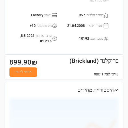
ייהנו מכל רגע!
מספר חלקים
:
957
נושא
:
Factory
תאריך יציאה
:
21.04.2008
גיל מינימום
:
10+
עדכון אחרון
:
8.8.2026,
מספר סט
:
10192
8:12:16
בריקלנד (Brickland)
899.90
₪
מעבר לחנות
עודכן
לפני: 1 שעה
היסטוריית מחירים