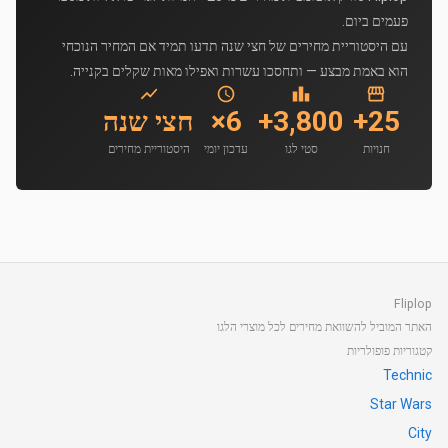
פעמים ביום.
עם היסטוריית מחירים של חצי שנה תדעו תמיד אם המחיר הנוכחי
הוא באמת מבצע — ותחסכו עשרות ואפילו מאות שקלים בקנייה.
25+
3,800+
6×
חצי שנה
חנויות
סטי לגו
עדכון יומי
היסטוריית מחירים
Fliplop
האתר המוביל להשוואת מחירים לכל מוצרי הלגו
קטגוריות פופולריות
Technic
Star Wars
City