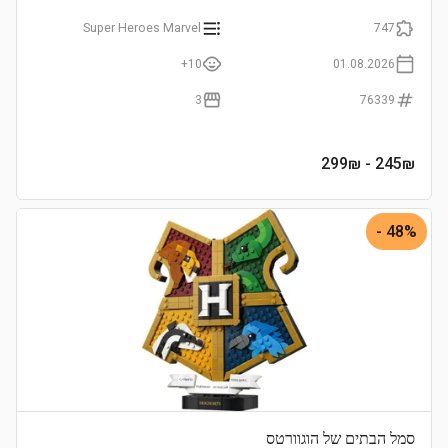
Super Heroes Marvel
747
10+
01.08.2026
3
76339
- 299₪
245
₪
48% -
סמל הבתים של הוגוורטס