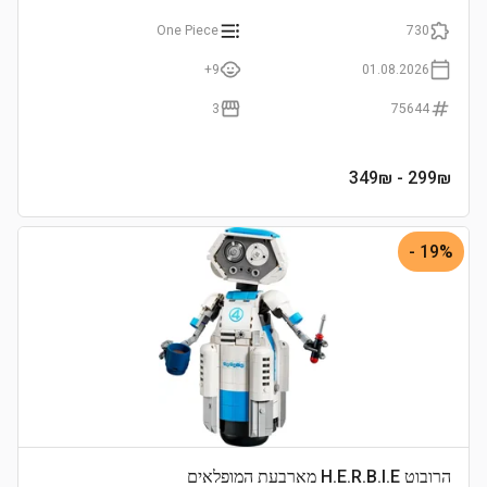
One Piece
730
9+
01.08.2026
3
75644
- 349₪
299
₪
19% -
הרובוט H.E.R.B.I.E מארבעת המופלאים