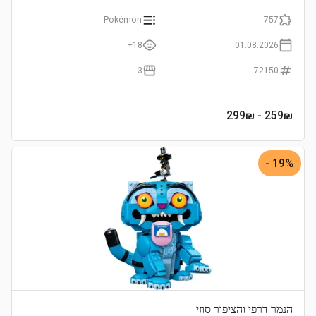
Pokémon
757
18+
01.08.2026
3
72150
- 299₪
259
₪
19% -
הנמר דרפי והציפור סוזי