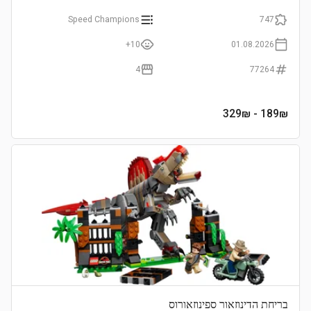
Speed Champions
747
10+
01.08.2026
4
77264
- 329₪
189
₪
בריחת הדינוזאור ספינוזאורוס