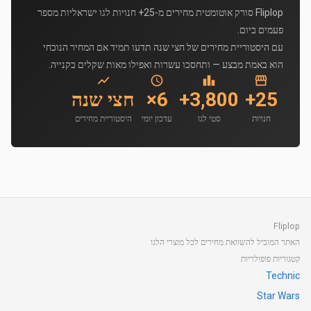
Fliplop סורק אוטומטית מחירים מ-25+ חנויות לגו ישראליות מספר
פעמים ביום.
עם היסטוריית מחירים של חצי שנה תדעו תמיד אם המחיר הנוכחי
הוא באמת מבצע — ותחסכו עשרות ואפילו מאות שקלים בקנייה.
25+
3,800+
6×
חצי שנה
חנויות
סטי לגו
עדכון יומי
היסטוריית מחירים
Fliplop
האתר המוביל להשוואת מחירים לכל מוצרי הלגו
קטגוריות פופולריות
Technic
Star Wars