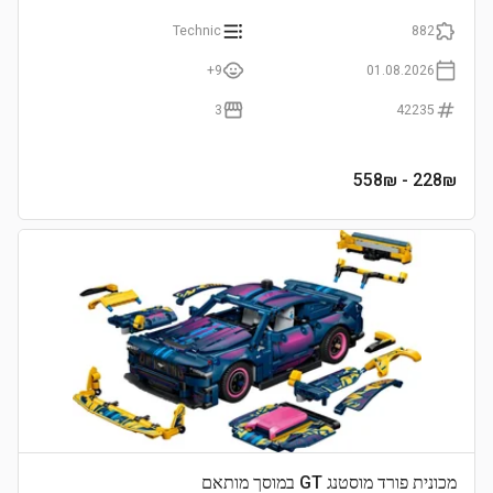
Technic
882
9+
01.08.2026
3
42235
- 558₪
228
₪
מכונית פורד מוסטנג GT במוסך מותאם