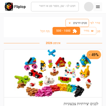
חפש לגו - שם, מספר סט או תיאור
Fliplop
סדר לפי:
סטים חדשים
₪
מחיר
1000 - 500
:סנן
נקה הכל
אוגוסט 2026
49% -
לבנים יצירתיות צבעוניות