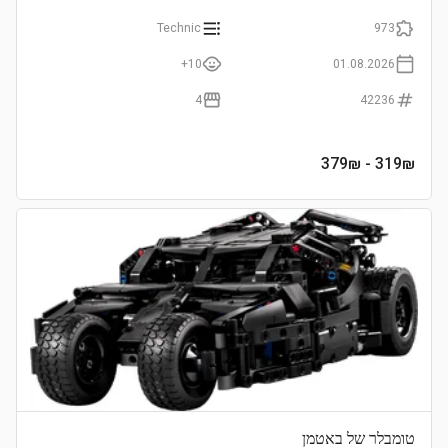
Technic
973
10+
01.08.2026
4
42236
- 379₪
319
₪
טומבלר של באטמן