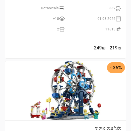
Botanicals
562
18+
01.08.2026
2
11513
- 249₪
219
₪
36% -
גלגל ענק איקוני