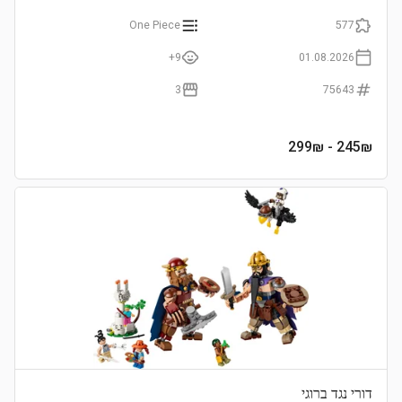
One Piece
577
9+
01.08.2026
3
75643
- 299₪
245
₪
דורי נגד ברוגי