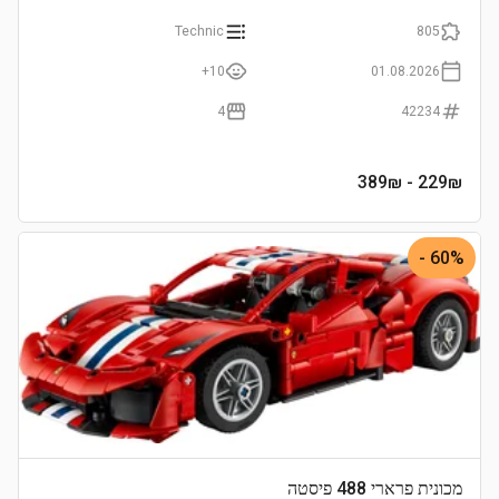
Technic
805
10+
01.08.2026
4
42234
- 389₪
229
₪
60% -
מכונית פרארי 488 פיסטה