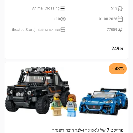
Animal Crossing
513
10+
01.08.2026
77059
חנות לגו הרשמית (LEGO Certificated Store)
249
₪
43% -
פרויקט 7 של ג'אגואר ו-לנד רובר דיפנדר