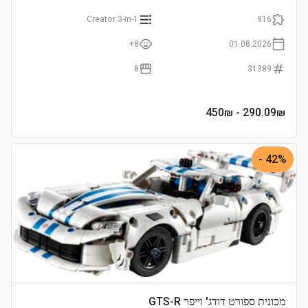
Creator 3-in-1
916
8+
01.08.2026
8
31389
- 450₪
290.09
₪
42% -
מכונית ספורט דודג' וייפר GTS-R