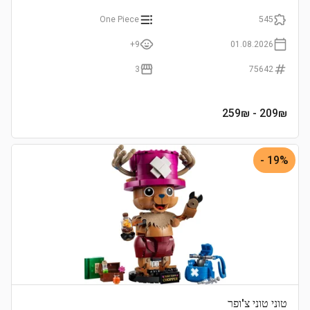
One Piece
545
9+
01.08.2026
3
75642
- 259₪
209
₪
19% -
טוני טוני צ'ופר