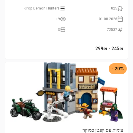
KPop Demon Hunters
825
9+
01.08.2026
3
72537
- 299₪
245
₪
20% -
עימות עם קפטן סמוקר