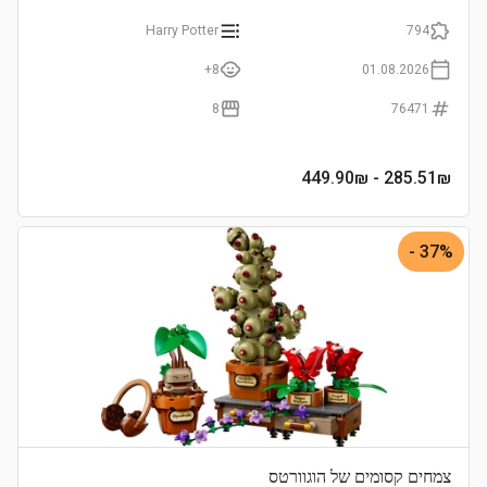
Harry Potter
794
8+
01.08.2026
8
76471
- 449.90₪
285.51
₪
37% -
צמחים קסומים של הוגוורטס