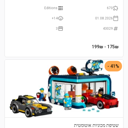
Editions
670
14+
01.08.2026
3
43029
- 199₪
175
₪
41% -
שטיפת מכוניות אוטומטית