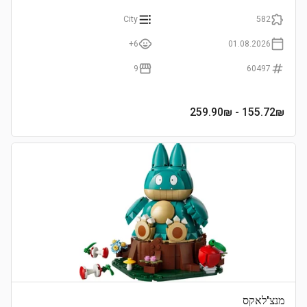
City
582
6+
01.08.2026
9
60497
- 259.90₪
155.72
₪
מנצ'לאקס